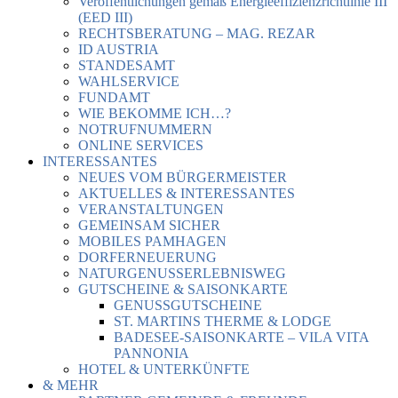
Veröffentlichungen gemäß Energieeffizienzrichtlinie III
(EED III)
RECHTSBERATUNG – MAG. REZAR
ID AUSTRIA
STANDESAMT
WAHLSERVICE
FUNDAMT
WIE BEKOMME ICH…?
NOTRUFNUMMERN
ONLINE SERVICES
INTERESSANTES
NEUES VOM BÜRGERMEISTER
AKTUELLES & INTERESSANTES
VERANSTALTUNGEN
GEMEINSAM SICHER
MOBILES PAMHAGEN
DORFERNEUERUNG
NATURGENUSSERLEBNISWEG
GUTSCHEINE & SAISONKARTE
GENUSSGUTSCHEINE
ST. MARTINS THERME & LODGE
BADESEE-SAISONKARTE – VILA VITA
PANNONIA
HOTEL & UNTERKÜNFTE
& MEHR