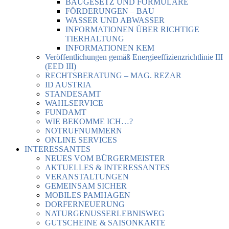
BAUGESETZ UND FORMULARE
FÖRDERUNGEN – BAU
WASSER UND ABWASSER
INFORMATIONEN ÜBER RICHTIGE
TIERHALTUNG
INFORMATIONEN KEM
Veröffentlichungen gemäß Energieeffizienzrichtlinie III
(EED III)
RECHTSBERATUNG – MAG. REZAR
ID AUSTRIA
STANDESAMT
WAHLSERVICE
FUNDAMT
WIE BEKOMME ICH…?
NOTRUFNUMMERN
ONLINE SERVICES
INTERESSANTES
NEUES VOM BÜRGERMEISTER
AKTUELLES & INTERESSANTES
VERANSTALTUNGEN
GEMEINSAM SICHER
MOBILES PAMHAGEN
DORFERNEUERUNG
NATURGENUSSERLEBNISWEG
GUTSCHEINE & SAISONKARTE