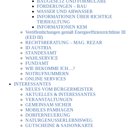
BAUGESETZ UND FORMULARE
FÖRDERUNGEN – BAU
WASSER UND ABWASSER
INFORMATIONEN ÜBER RICHTIGE
TIERHALTUNG
INFORMATIONEN KEM
Veröffentlichungen gemäß Energieeffizienzrichtlinie III
(EED III)
RECHTSBERATUNG – MAG. REZAR
ID AUSTRIA
STANDESAMT
WAHLSERVICE
FUNDAMT
WIE BEKOMME ICH…?
NOTRUFNUMMERN
ONLINE SERVICES
INTERESSANTES
NEUES VOM BÜRGERMEISTER
AKTUELLES & INTERESSANTES
VERANSTALTUNGEN
GEMEINSAM SICHER
MOBILES PAMHAGEN
DORFERNEUERUNG
NATURGENUSSERLEBNISWEG
GUTSCHEINE & SAISONKARTE