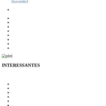
Seewinkel
Veröffentlichungen gemäß Energieeffizienzrichtlinie III (EED
III)
RECHTSBERATUNG – MAG. REZAR
ID AUSTRIA
STANDESAMT
WAHLSERVICE
FUNDAMT
WIE BEKOMME ICH…?
NOTRUFNUMMERN
ONLINE SERVICES
INTERESSANTES
INTERESSANTES
NEUES VOM BÜRGERMEISTER
AKTUELLES & INTERESSANTES
VERANSTALTUNGEN
GEMEINSAM SICHER
MOBILES PAMHAGEN
DORFERNEUERUNG