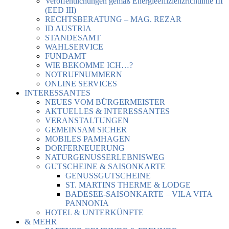
Veröffentlichungen gemäß Energieeffizienzrichtlinie III
(EED III)
RECHTSBERATUNG – MAG. REZAR
ID AUSTRIA
STANDESAMT
WAHLSERVICE
FUNDAMT
WIE BEKOMME ICH…?
NOTRUFNUMMERN
ONLINE SERVICES
INTERESSANTES
NEUES VOM BÜRGERMEISTER
AKTUELLES & INTERESSANTES
VERANSTALTUNGEN
GEMEINSAM SICHER
MOBILES PAMHAGEN
DORFERNEUERUNG
NATURGENUSSERLEBNISWEG
GUTSCHEINE & SAISONKARTE
GENUSSGUTSCHEINE
ST. MARTINS THERME & LODGE
BADESEE-SAISONKARTE – VILA VITA
PANNONIA
HOTEL & UNTERKÜNFTE
& MEHR