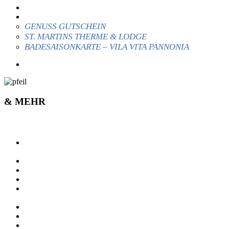
NATURGENUSSERLEBNISWEG
GUTSCHEINE & SAISONKARTE
GENUSS GUTSCHEIN
ST. MARTINS THERME & LODGE
BADESAISONKARTE – VILA VITA PANNONIA
HOTEL & UNTERKÜNFTE
& MEHR
& MEHR
PARTNER GEMEINDE
& FREUNDE
INFO FÜR VEREINE
JAGDAUSSCHUSS
KONTAKT & ANREISE
VERKEHR ZWISCHEN BETEILIGTE
UND DER GEMEINDE PAMHAGEN
DATENSCHUTZERKLÄRUNG
IMPRESSUM
COOKIE-RICHTLINIE