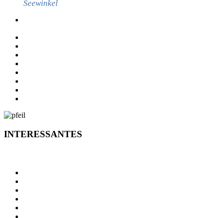
Seewinkel
Veröffentlichungen gemäß Energieeffizienzrichtlinie III (EED
III)
RECHTSBERATUNG – MAG. REZAR
ID AUSTRIA
STANDESAMT
WAHLSERVICE
FUNDAMT
WIE BEKOMME ICH…?
NOTRUFNUMMERN
ONLINE SERVICES
INTERESSANTES
INTERESSANTES
NEUES VOM BÜRGERMEISTER
AKTUELLES & INTERESSANTES
VERANSTALTUNGEN
GEMEINSAM SICHER
MOBILES PAMHAGEN
DORFERNEUERUNG