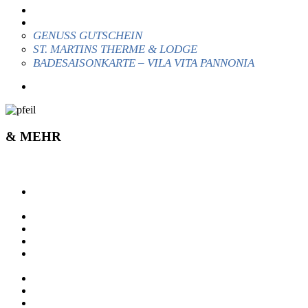
NATURGENUSSERLEBNISWEG
GUTSCHEINE & SAISONKARTE
GENUSS GUTSCHEIN
ST. MARTINS THERME & LODGE
BADESAISONKARTE – VILA VITA PANNONIA
HOTEL & UNTERKÜNFTE
& MEHR
& MEHR
PARTNER GEMEINDE
& FREUNDE
INFO FÜR VEREINE
JAGDAUSSCHUSS
KONTAKT & ANREISE
VERKEHR ZWISCHEN BETEILIGTE
UND DER GEMEINDE PAMHAGEN
DATENSCHUTZERKLÄRUNG
IMPRESSUM
COOKIE-RICHTLINIE