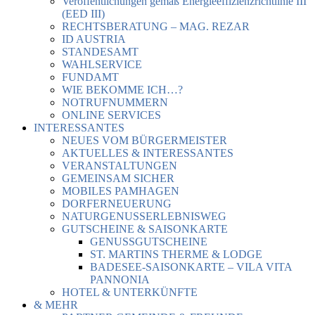
Veröffentlichungen gemäß Energieeffizienzrichtlinie III
(EED III)
RECHTSBERATUNG – MAG. REZAR
ID AUSTRIA
STANDESAMT
WAHLSERVICE
FUNDAMT
WIE BEKOMME ICH…?
NOTRUFNUMMERN
ONLINE SERVICES
INTERESSANTES
NEUES VOM BÜRGERMEISTER
AKTUELLES & INTERESSANTES
VERANSTALTUNGEN
GEMEINSAM SICHER
MOBILES PAMHAGEN
DORFERNEUERUNG
NATURGENUSSERLEBNISWEG
GUTSCHEINE & SAISONKARTE
GENUSSGUTSCHEINE
ST. MARTINS THERME & LODGE
BADESEE-SAISONKARTE – VILA VITA
PANNONIA
HOTEL & UNTERKÜNFTE
& MEHR