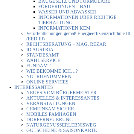
BAUGESETZ UND FORMULARE
FÖRDERUNGEN – BAU
WASSER UND ABWASSER
INFORMATIONEN ÜBER RICHTIGE
TIERHALTUNG
INFORMATIONEN KEM
Veröffentlichungen gemäß Energieeffizienzrichtlinie III
(EED III)
RECHTSBERATUNG – MAG. REZAR
ID AUSTRIA
STANDESAMT
WAHLSERVICE
FUNDAMT
WIE BEKOMME ICH…?
NOTRUFNUMMERN
ONLINE SERVICES
INTERESSANTES
NEUES VOM BÜRGERMEISTER
AKTUELLES & INTERESSANTES
VERANSTALTUNGEN
GEMEINSAM SICHER
MOBILES PAMHAGEN
DORFERNEUERUNG
NATURGENUSSERLEBNISWEG
GUTSCHEINE & SAISONKARTE