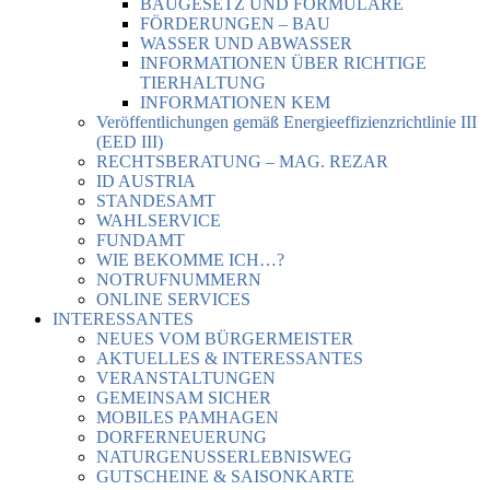
BAUGESETZ UND FORMULARE
FÖRDERUNGEN – BAU
WASSER UND ABWASSER
INFORMATIONEN ÜBER RICHTIGE
TIERHALTUNG
INFORMATIONEN KEM
Veröffentlichungen gemäß Energieeffizienzrichtlinie III
(EED III)
RECHTSBERATUNG – MAG. REZAR
ID AUSTRIA
STANDESAMT
WAHLSERVICE
FUNDAMT
WIE BEKOMME ICH…?
NOTRUFNUMMERN
ONLINE SERVICES
INTERESSANTES
NEUES VOM BÜRGERMEISTER
AKTUELLES & INTERESSANTES
VERANSTALTUNGEN
GEMEINSAM SICHER
MOBILES PAMHAGEN
DORFERNEUERUNG
NATURGENUSSERLEBNISWEG
GUTSCHEINE & SAISONKARTE