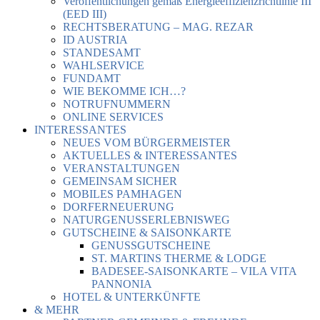
Veröffentlichungen gemäß Energieeffizienzrichtlinie III
(EED III)
RECHTSBERATUNG – MAG. REZAR
ID AUSTRIA
STANDESAMT
WAHLSERVICE
FUNDAMT
WIE BEKOMME ICH…?
NOTRUFNUMMERN
ONLINE SERVICES
INTERESSANTES
NEUES VOM BÜRGERMEISTER
AKTUELLES & INTERESSANTES
VERANSTALTUNGEN
GEMEINSAM SICHER
MOBILES PAMHAGEN
DORFERNEUERUNG
NATURGENUSSERLEBNISWEG
GUTSCHEINE & SAISONKARTE
GENUSSGUTSCHEINE
ST. MARTINS THERME & LODGE
BADESEE-SAISONKARTE – VILA VITA
PANNONIA
HOTEL & UNTERKÜNFTE
& MEHR