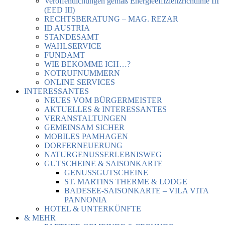
Veröffentlichungen gemäß Energieeffizienzrichtlinie III
(EED III)
RECHTSBERATUNG – MAG. REZAR
ID AUSTRIA
STANDESAMT
WAHLSERVICE
FUNDAMT
WIE BEKOMME ICH…?
NOTRUFNUMMERN
ONLINE SERVICES
INTERESSANTES
NEUES VOM BÜRGERMEISTER
AKTUELLES & INTERESSANTES
VERANSTALTUNGEN
GEMEINSAM SICHER
MOBILES PAMHAGEN
DORFERNEUERUNG
NATURGENUSSERLEBNISWEG
GUTSCHEINE & SAISONKARTE
GENUSSGUTSCHEINE
ST. MARTINS THERME & LODGE
BADESEE-SAISONKARTE – VILA VITA
PANNONIA
HOTEL & UNTERKÜNFTE
& MEHR