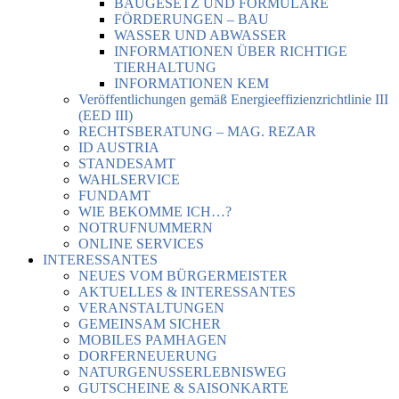
BAUGESETZ UND FORMULARE
FÖRDERUNGEN – BAU
WASSER UND ABWASSER
INFORMATIONEN ÜBER RICHTIGE
TIERHALTUNG
INFORMATIONEN KEM
Veröffentlichungen gemäß Energieeffizienzrichtlinie III
(EED III)
RECHTSBERATUNG – MAG. REZAR
ID AUSTRIA
STANDESAMT
WAHLSERVICE
FUNDAMT
WIE BEKOMME ICH…?
NOTRUFNUMMERN
ONLINE SERVICES
INTERESSANTES
NEUES VOM BÜRGERMEISTER
AKTUELLES & INTERESSANTES
VERANSTALTUNGEN
GEMEINSAM SICHER
MOBILES PAMHAGEN
DORFERNEUERUNG
NATURGENUSSERLEBNISWEG
GUTSCHEINE & SAISONKARTE