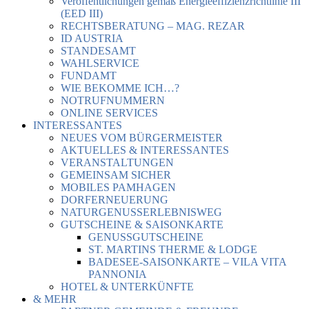
Veröffentlichungen gemäß Energieeffizienzrichtlinie III
(EED III)
RECHTSBERATUNG – MAG. REZAR
ID AUSTRIA
STANDESAMT
WAHLSERVICE
FUNDAMT
WIE BEKOMME ICH…?
NOTRUFNUMMERN
ONLINE SERVICES
INTERESSANTES
NEUES VOM BÜRGERMEISTER
AKTUELLES & INTERESSANTES
VERANSTALTUNGEN
GEMEINSAM SICHER
MOBILES PAMHAGEN
DORFERNEUERUNG
NATURGENUSSERLEBNISWEG
GUTSCHEINE & SAISONKARTE
GENUSSGUTSCHEINE
ST. MARTINS THERME & LODGE
BADESEE-SAISONKARTE – VILA VITA
PANNONIA
HOTEL & UNTERKÜNFTE
& MEHR