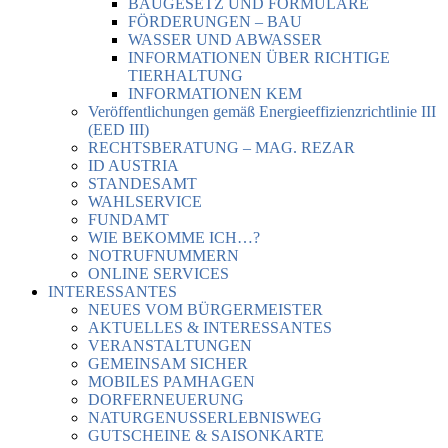
BAUGESETZ UND FORMULARE
FÖRDERUNGEN – BAU
WASSER UND ABWASSER
INFORMATIONEN ÜBER RICHTIGE
TIERHALTUNG
INFORMATIONEN KEM
Veröffentlichungen gemäß Energieeffizienzrichtlinie III
(EED III)
RECHTSBERATUNG – MAG. REZAR
ID AUSTRIA
STANDESAMT
WAHLSERVICE
FUNDAMT
WIE BEKOMME ICH…?
NOTRUFNUMMERN
ONLINE SERVICES
INTERESSANTES
NEUES VOM BÜRGERMEISTER
AKTUELLES & INTERESSANTES
VERANSTALTUNGEN
GEMEINSAM SICHER
MOBILES PAMHAGEN
DORFERNEUERUNG
NATURGENUSSERLEBNISWEG
GUTSCHEINE & SAISONKARTE