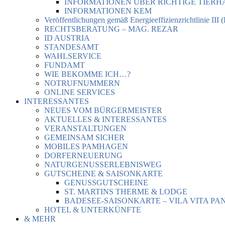
INFORMATIONEN ÜBER RICHTIGE TIER
INFORMATIONEN KEM
Veröffentlichungen gemäß Energieeffizienzrichtlinie III 
RECHTSBERATUNG – MAG. REZAR
ID AUSTRIA
STANDESAMT
WAHLSERVICE
FUNDAMT
WIE BEKOMME ICH…?
NOTRUFNUMMERN
ONLINE SERVICES
INTERESSANTES
NEUES VOM BÜRGERMEISTER
AKTUELLES & INTERESSANTES
VERANSTALTUNGEN
GEMEINSAM SICHER
MOBILES PAMHAGEN
DORFERNEUERUNG
NATURGENUSSERLEBNISWEG
GUTSCHEINE & SAISONKARTE
GENUSSGUTSCHEINE
ST. MARTINS THERME & LODGE
BADESEE-SAISONKARTE – VILA VITA PA
HOTEL & UNTERKÜNFTE
& MEHR