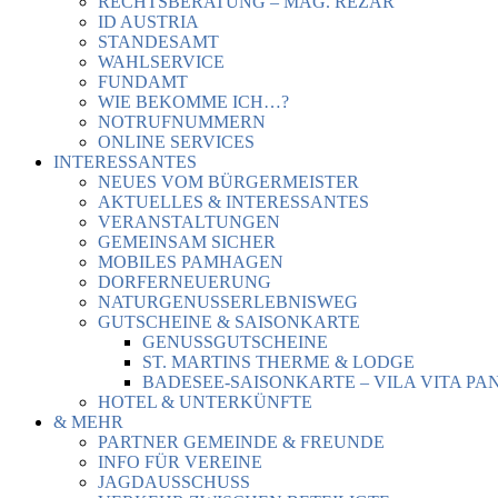
RECHTSBERATUNG – MAG. REZAR
ID AUSTRIA
STANDESAMT
WAHLSERVICE
FUNDAMT
WIE BEKOMME ICH…?
NOTRUFNUMMERN
ONLINE SERVICES
INTERESSANTES
NEUES VOM BÜRGERMEISTER
AKTUELLES & INTERESSANTES
VERANSTALTUNGEN
GEMEINSAM SICHER
MOBILES PAMHAGEN
DORFERNEUERUNG
NATURGENUSSERLEBNISWEG
GUTSCHEINE & SAISONKARTE
GENUSSGUTSCHEINE
ST. MARTINS THERME & LODGE
BADESEE-SAISONKARTE – VILA VITA PA
HOTEL & UNTERKÜNFTE
& MEHR
PARTNER GEMEINDE & FREUNDE
INFO FÜR VEREINE
JAGDAUSSCHUSS