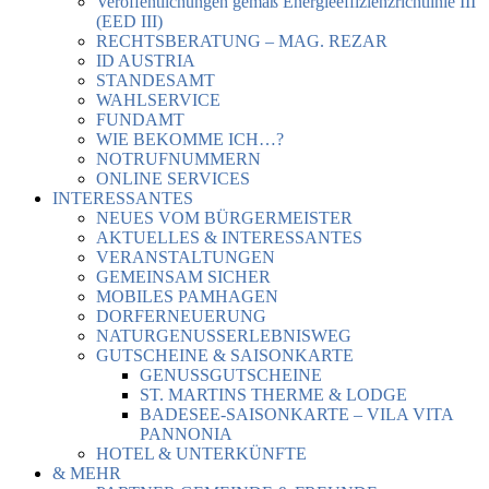
Veröffentlichungen gemäß Energieeffizienzrichtlinie III
(EED III)
RECHTSBERATUNG – MAG. REZAR
ID AUSTRIA
STANDESAMT
WAHLSERVICE
FUNDAMT
WIE BEKOMME ICH…?
NOTRUFNUMMERN
ONLINE SERVICES
INTERESSANTES
NEUES VOM BÜRGERMEISTER
AKTUELLES & INTERESSANTES
VERANSTALTUNGEN
GEMEINSAM SICHER
MOBILES PAMHAGEN
DORFERNEUERUNG
NATURGENUSSERLEBNISWEG
GUTSCHEINE & SAISONKARTE
GENUSSGUTSCHEINE
ST. MARTINS THERME & LODGE
BADESEE-SAISONKARTE – VILA VITA
PANNONIA
HOTEL & UNTERKÜNFTE
& MEHR