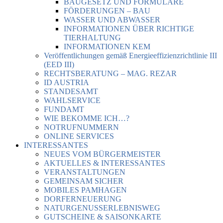
BAUGESETZ UND FORMULARE
FÖRDERUNGEN – BAU
WASSER UND ABWASSER
INFORMATIONEN ÜBER RICHTIGE
TIERHALTUNG
INFORMATIONEN KEM
Veröffentlichungen gemäß Energieeffizienzrichtlinie III
(EED III)
RECHTSBERATUNG – MAG. REZAR
ID AUSTRIA
STANDESAMT
WAHLSERVICE
FUNDAMT
WIE BEKOMME ICH…?
NOTRUFNUMMERN
ONLINE SERVICES
INTERESSANTES
NEUES VOM BÜRGERMEISTER
AKTUELLES & INTERESSANTES
VERANSTALTUNGEN
GEMEINSAM SICHER
MOBILES PAMHAGEN
DORFERNEUERUNG
NATURGENUSSERLEBNISWEG
GUTSCHEINE & SAISONKARTE