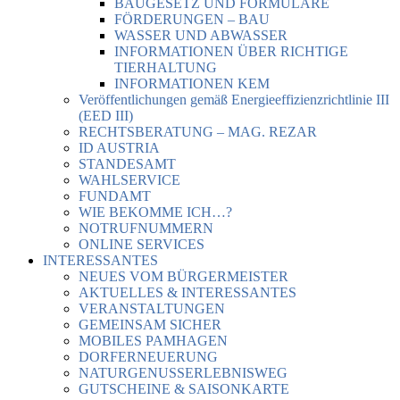
BAUGESETZ UND FORMULARE
FÖRDERUNGEN – BAU
WASSER UND ABWASSER
INFORMATIONEN ÜBER RICHTIGE
TIERHALTUNG
INFORMATIONEN KEM
Veröffentlichungen gemäß Energieeffizienzrichtlinie III
(EED III)
RECHTSBERATUNG – MAG. REZAR
ID AUSTRIA
STANDESAMT
WAHLSERVICE
FUNDAMT
WIE BEKOMME ICH…?
NOTRUFNUMMERN
ONLINE SERVICES
INTERESSANTES
NEUES VOM BÜRGERMEISTER
AKTUELLES & INTERESSANTES
VERANSTALTUNGEN
GEMEINSAM SICHER
MOBILES PAMHAGEN
DORFERNEUERUNG
NATURGENUSSERLEBNISWEG
GUTSCHEINE & SAISONKARTE