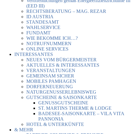
Veröffentlichungen gemäß Energieeffizienzrichtlinie III
(EED III)
RECHTSBERATUNG – MAG. REZAR
ID AUSTRIA
STANDESAMT
WAHLSERVICE
FUNDAMT
WIE BEKOMME ICH…?
NOTRUFNUMMERN
ONLINE SERVICES
INTERESSANTES
NEUES VOM BÜRGERMEISTER
AKTUELLES & INTERESSANTES
VERANSTALTUNGEN
GEMEINSAM SICHER
MOBILES PAMHAGEN
DORFERNEUERUNG
NATURGENUSSERLEBNISWEG
GUTSCHEINE & SAISONKARTE
GENUSSGUTSCHEINE
ST. MARTINS THERME & LODGE
BADESEE-SAISONKARTE – VILA VITA
PANNONIA
HOTEL & UNTERKÜNFTE
& MEHR