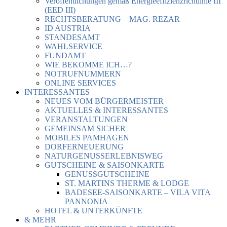
Veröffentlichungen gemäß Energieeffizienzrichtlinie III
(EED III)
RECHTSBERATUNG – MAG. REZAR
ID AUSTRIA
STANDESAMT
WAHLSERVICE
FUNDAMT
WIE BEKOMME ICH…?
NOTRUFNUMMERN
ONLINE SERVICES
INTERESSANTES
NEUES VOM BÜRGERMEISTER
AKTUELLES & INTERESSANTES
VERANSTALTUNGEN
GEMEINSAM SICHER
MOBILES PAMHAGEN
DORFERNEUERUNG
NATURGENUSSERLEBNISWEG
GUTSCHEINE & SAISONKARTE
GENUSSGUTSCHEINE
ST. MARTINS THERME & LODGE
BADESEE-SAISONKARTE – VILA VITA
PANNONIA
HOTEL & UNTERKÜNFTE
& MEHR