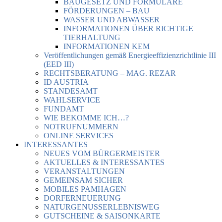
BAUGESETZ UND FORMULARE
FÖRDERUNGEN – BAU
WASSER UND ABWASSER
INFORMATIONEN ÜBER RICHTIGE
TIERHALTUNG
INFORMATIONEN KEM
Veröffentlichungen gemäß Energieeffizienzrichtlinie III
(EED III)
RECHTSBERATUNG – MAG. REZAR
ID AUSTRIA
STANDESAMT
WAHLSERVICE
FUNDAMT
WIE BEKOMME ICH…?
NOTRUFNUMMERN
ONLINE SERVICES
INTERESSANTES
NEUES VOM BÜRGERMEISTER
AKTUELLES & INTERESSANTES
VERANSTALTUNGEN
GEMEINSAM SICHER
MOBILES PAMHAGEN
DORFERNEUERUNG
NATURGENUSSERLEBNISWEG
GUTSCHEINE & SAISONKARTE