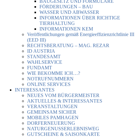
BAUGESETZ UND FORMULARE
FÖRDERUNGEN – BAU
WASSER UND ABWASSER
INFORMATIONEN ÜBER RICHTIGE
TIERHALTUNG
INFORMATIONEN KEM
Veröffentlichungen gemäß Energieeffizienzrichtlinie III
(EED III)
RECHTSBERATUNG – MAG. REZAR
ID AUSTRIA
STANDESAMT
WAHLSERVICE
FUNDAMT
WIE BEKOMME ICH…?
NOTRUFNUMMERN
ONLINE SERVICES
INTERESSANTES
NEUES VOM BÜRGERMEISTER
AKTUELLES & INTERESSANTES
VERANSTALTUNGEN
GEMEINSAM SICHER
MOBILES PAMHAGEN
DORFERNEUERUNG
NATURGENUSSERLEBNISWEG
GUTSCHEINE & SAISONKARTE