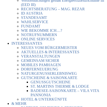
Veröffentlichungen gemäß Energieeffizienzrichtlinie III
(EED III)
RECHTSBERATUNG – MAG. REZAR
ID AUSTRIA
STANDESAMT
WAHLSERVICE
FUNDAMT
WIE BEKOMME ICH…?
NOTRUFNUMMERN
ONLINE SERVICES
INTERESSANTES
NEUES VOM BÜRGERMEISTER
AKTUELLES & INTERESSANTES
VERANSTALTUNGEN
GEMEINSAM SICHER
MOBILES PAMHAGEN
DORFERNEUERUNG
NATURGENUSSERLEBNISWEG
GUTSCHEINE & SAISONKARTE
GENUSSGUTSCHEINE
ST. MARTINS THERME & LODGE
BADESEE-SAISONKARTE – VILA VITA
PANNONIA
HOTEL & UNTERKÜNFTE
& MEHR