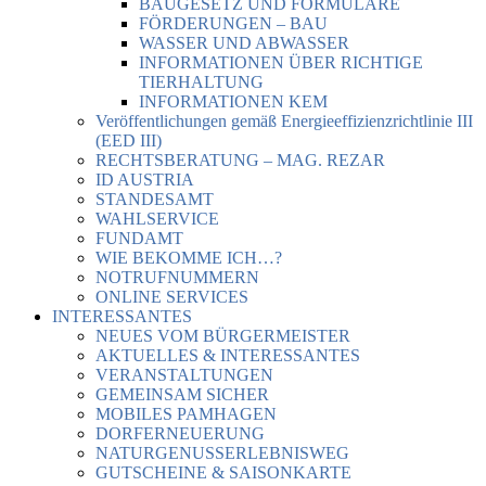
BAUGESETZ UND FORMULARE
FÖRDERUNGEN – BAU
WASSER UND ABWASSER
INFORMATIONEN ÜBER RICHTIGE
TIERHALTUNG
INFORMATIONEN KEM
Veröffentlichungen gemäß Energieeffizienzrichtlinie III
(EED III)
RECHTSBERATUNG – MAG. REZAR
ID AUSTRIA
STANDESAMT
WAHLSERVICE
FUNDAMT
WIE BEKOMME ICH…?
NOTRUFNUMMERN
ONLINE SERVICES
INTERESSANTES
NEUES VOM BÜRGERMEISTER
AKTUELLES & INTERESSANTES
VERANSTALTUNGEN
GEMEINSAM SICHER
MOBILES PAMHAGEN
DORFERNEUERUNG
NATURGENUSSERLEBNISWEG
GUTSCHEINE & SAISONKARTE