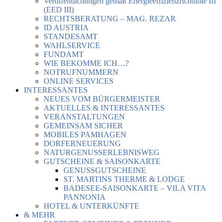
Veröffentlichungen gemäß Energieeffizienzrichtlinie III
(EED III)
RECHTSBERATUNG – MAG. REZAR
ID AUSTRIA
STANDESAMT
WAHLSERVICE
FUNDAMT
WIE BEKOMME ICH…?
NOTRUFNUMMERN
ONLINE SERVICES
INTERESSANTES
NEUES VOM BÜRGERMEISTER
AKTUELLES & INTERESSANTES
VERANSTALTUNGEN
GEMEINSAM SICHER
MOBILES PAMHAGEN
DORFERNEUERUNG
NATURGENUSSERLEBNISWEG
GUTSCHEINE & SAISONKARTE
GENUSSGUTSCHEINE
ST. MARTINS THERME & LODGE
BADESEE-SAISONKARTE – VILA VITA
PANNONIA
HOTEL & UNTERKÜNFTE
& MEHR