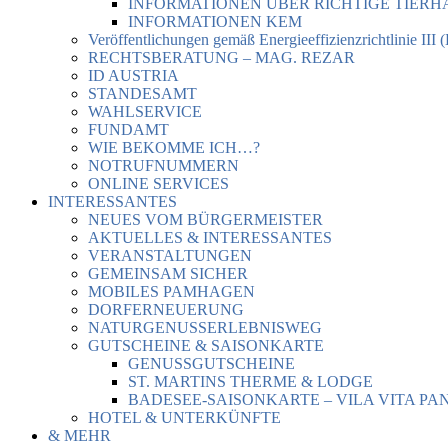
INFORMATIONEN ÜBER RICHTIGE TIER
INFORMATIONEN KEM
Veröffentlichungen gemäß Energieeffizienzrichtlinie III 
RECHTSBERATUNG – MAG. REZAR
ID AUSTRIA
STANDESAMT
WAHLSERVICE
FUNDAMT
WIE BEKOMME ICH…?
NOTRUFNUMMERN
ONLINE SERVICES
INTERESSANTES
NEUES VOM BÜRGERMEISTER
AKTUELLES & INTERESSANTES
VERANSTALTUNGEN
GEMEINSAM SICHER
MOBILES PAMHAGEN
DORFERNEUERUNG
NATURGENUSSERLEBNISWEG
GUTSCHEINE & SAISONKARTE
GENUSSGUTSCHEINE
ST. MARTINS THERME & LODGE
BADESEE-SAISONKARTE – VILA VITA PA
HOTEL & UNTERKÜNFTE
& MEHR