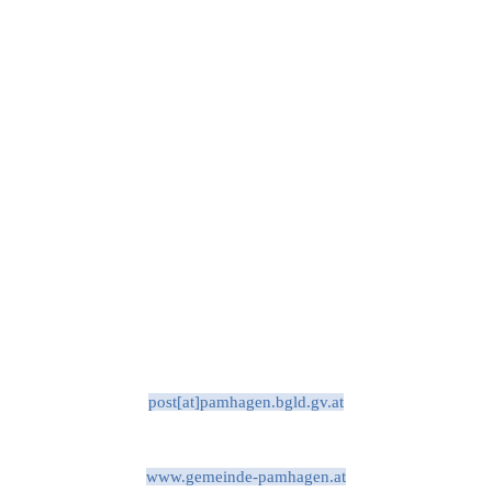
post[at]pamhagen.bgld.gv.at
www.gemeinde-pamhagen.at