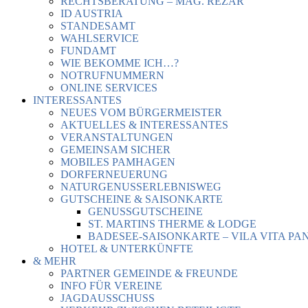
RECHTSBERATUNG – MAG. REZAR
ID AUSTRIA
STANDESAMT
WAHLSERVICE
FUNDAMT
WIE BEKOMME ICH…?
NOTRUFNUMMERN
ONLINE SERVICES
INTERESSANTES
NEUES VOM BÜRGERMEISTER
AKTUELLES & INTERESSANTES
VERANSTALTUNGEN
GEMEINSAM SICHER
MOBILES PAMHAGEN
DORFERNEUERUNG
NATURGENUSSERLEBNISWEG
GUTSCHEINE & SAISONKARTE
GENUSSGUTSCHEINE
ST. MARTINS THERME & LODGE
BADESEE-SAISONKARTE – VILA VITA PA
HOTEL & UNTERKÜNFTE
& MEHR
PARTNER GEMEINDE & FREUNDE
INFO FÜR VEREINE
JAGDAUSSCHUSS