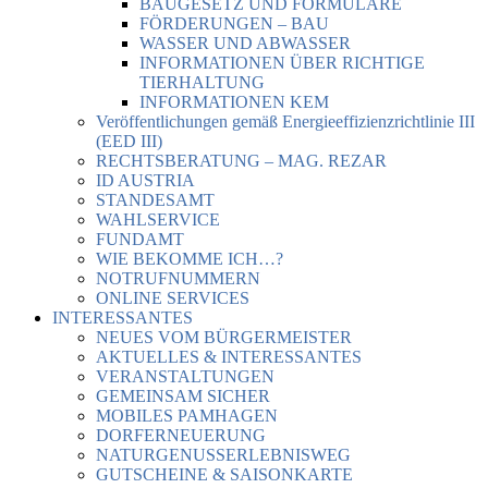
BAUGESETZ UND FORMULARE
FÖRDERUNGEN – BAU
WASSER UND ABWASSER
INFORMATIONEN ÜBER RICHTIGE
TIERHALTUNG
INFORMATIONEN KEM
Veröffentlichungen gemäß Energieeffizienzrichtlinie III
(EED III)
RECHTSBERATUNG – MAG. REZAR
ID AUSTRIA
STANDESAMT
WAHLSERVICE
FUNDAMT
WIE BEKOMME ICH…?
NOTRUFNUMMERN
ONLINE SERVICES
INTERESSANTES
NEUES VOM BÜRGERMEISTER
AKTUELLES & INTERESSANTES
VERANSTALTUNGEN
GEMEINSAM SICHER
MOBILES PAMHAGEN
DORFERNEUERUNG
NATURGENUSSERLEBNISWEG
GUTSCHEINE & SAISONKARTE