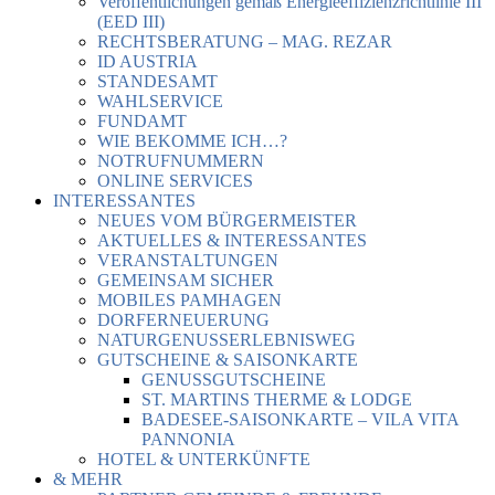
Veröffentlichungen gemäß Energieeffizienzrichtlinie III
(EED III)
RECHTSBERATUNG – MAG. REZAR
ID AUSTRIA
STANDESAMT
WAHLSERVICE
FUNDAMT
WIE BEKOMME ICH…?
NOTRUFNUMMERN
ONLINE SERVICES
INTERESSANTES
NEUES VOM BÜRGERMEISTER
AKTUELLES & INTERESSANTES
VERANSTALTUNGEN
GEMEINSAM SICHER
MOBILES PAMHAGEN
DORFERNEUERUNG
NATURGENUSSERLEBNISWEG
GUTSCHEINE & SAISONKARTE
GENUSSGUTSCHEINE
ST. MARTINS THERME & LODGE
BADESEE-SAISONKARTE – VILA VITA
PANNONIA
HOTEL & UNTERKÜNFTE
& MEHR