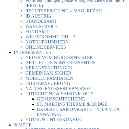
Veröffentlichungen gemäß Energieeffizienzrichtlinie III
(EED III)
RECHTSBERATUNG – MAG. REZAR
ID AUSTRIA
STANDESAMT
WAHLSERVICE
FUNDAMT
WIE BEKOMME ICH…?
NOTRUFNUMMERN
ONLINE SERVICES
INTERESSANTES
NEUES VOM BÜRGERMEISTER
AKTUELLES & INTERESSANTES
VERANSTALTUNGEN
GEMEINSAM SICHER
MOBILES PAMHAGEN
DORFERNEUERUNG
NATURGENUSSERLEBNISWEG
GUTSCHEINE & SAISONKARTE
GENUSSGUTSCHEINE
ST. MARTINS THERME & LODGE
BADESEE-SAISONKARTE – VILA VITA
PANNONIA
HOTEL & UNTERKÜNFTE
& MEHR