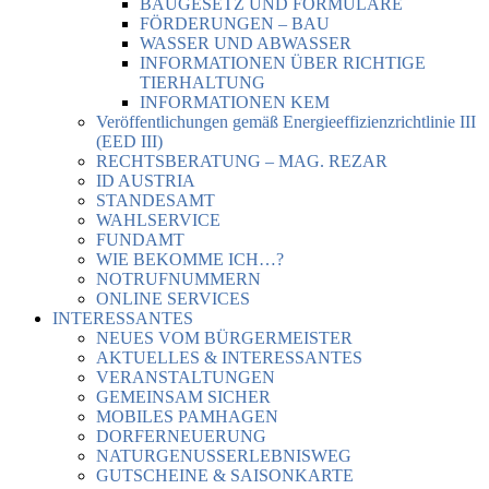
BAUGESETZ UND FORMULARE
FÖRDERUNGEN – BAU
WASSER UND ABWASSER
INFORMATIONEN ÜBER RICHTIGE
TIERHALTUNG
INFORMATIONEN KEM
Veröffentlichungen gemäß Energieeffizienzrichtlinie III
(EED III)
RECHTSBERATUNG – MAG. REZAR
ID AUSTRIA
STANDESAMT
WAHLSERVICE
FUNDAMT
WIE BEKOMME ICH…?
NOTRUFNUMMERN
ONLINE SERVICES
INTERESSANTES
NEUES VOM BÜRGERMEISTER
AKTUELLES & INTERESSANTES
VERANSTALTUNGEN
GEMEINSAM SICHER
MOBILES PAMHAGEN
DORFERNEUERUNG
NATURGENUSSERLEBNISWEG
GUTSCHEINE & SAISONKARTE