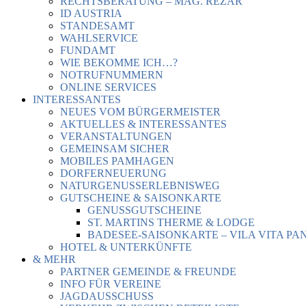
RECHTSBERATUNG – MAG. REZAR
ID AUSTRIA
STANDESAMT
WAHLSERVICE
FUNDAMT
WIE BEKOMME ICH…?
NOTRUFNUMMERN
ONLINE SERVICES
INTERESSANTES
NEUES VOM BÜRGERMEISTER
AKTUELLES & INTERESSANTES
VERANSTALTUNGEN
GEMEINSAM SICHER
MOBILES PAMHAGEN
DORFERNEUERUNG
NATURGENUSSERLEBNISWEG
GUTSCHEINE & SAISONKARTE
GENUSSGUTSCHEINE
ST. MARTINS THERME & LODGE
BADESEE-SAISONKARTE – VILA VITA PA
HOTEL & UNTERKÜNFTE
& MEHR
PARTNER GEMEINDE & FREUNDE
INFO FÜR VEREINE
JAGDAUSSCHUSS