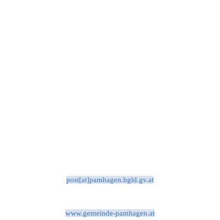
post[at]pamhagen.bgld.gv.at
www.gemeinde-pamhagen.at