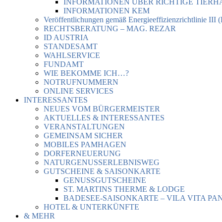
INFORMATIONEN ÜBER RICHTIGE TIER
INFORMATIONEN KEM
Veröffentlichungen gemäß Energieeffizienzrichtlinie III 
RECHTSBERATUNG – MAG. REZAR
ID AUSTRIA
STANDESAMT
WAHLSERVICE
FUNDAMT
WIE BEKOMME ICH…?
NOTRUFNUMMERN
ONLINE SERVICES
INTERESSANTES
NEUES VOM BÜRGERMEISTER
AKTUELLES & INTERESSANTES
VERANSTALTUNGEN
GEMEINSAM SICHER
MOBILES PAMHAGEN
DORFERNEUERUNG
NATURGENUSSERLEBNISWEG
GUTSCHEINE & SAISONKARTE
GENUSSGUTSCHEINE
ST. MARTINS THERME & LODGE
BADESEE-SAISONKARTE – VILA VITA PA
HOTEL & UNTERKÜNFTE
& MEHR