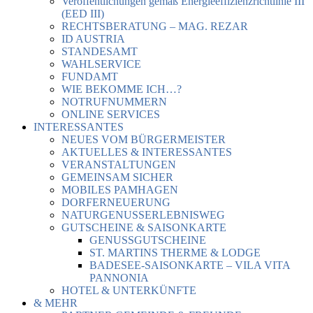
Veröffentlichungen gemäß Energieeffizienzrichtlinie III
(EED III)
RECHTSBERATUNG – MAG. REZAR
ID AUSTRIA
STANDESAMT
WAHLSERVICE
FUNDAMT
WIE BEKOMME ICH…?
NOTRUFNUMMERN
ONLINE SERVICES
INTERESSANTES
NEUES VOM BÜRGERMEISTER
AKTUELLES & INTERESSANTES
VERANSTALTUNGEN
GEMEINSAM SICHER
MOBILES PAMHAGEN
DORFERNEUERUNG
NATURGENUSSERLEBNISWEG
GUTSCHEINE & SAISONKARTE
GENUSSGUTSCHEINE
ST. MARTINS THERME & LODGE
BADESEE-SAISONKARTE – VILA VITA
PANNONIA
HOTEL & UNTERKÜNFTE
& MEHR