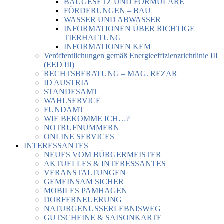
BAUGESETZ UND FORMULARE
FÖRDERUNGEN – BAU
WASSER UND ABWASSER
INFORMATIONEN ÜBER RICHTIGE
TIERHALTUNG
INFORMATIONEN KEM
Veröffentlichungen gemäß Energieeffizienzrichtlinie III
(EED III)
RECHTSBERATUNG – MAG. REZAR
ID AUSTRIA
STANDESAMT
WAHLSERVICE
FUNDAMT
WIE BEKOMME ICH…?
NOTRUFNUMMERN
ONLINE SERVICES
INTERESSANTES
NEUES VOM BÜRGERMEISTER
AKTUELLES & INTERESSANTES
VERANSTALTUNGEN
GEMEINSAM SICHER
MOBILES PAMHAGEN
DORFERNEUERUNG
NATURGENUSSERLEBNISWEG
GUTSCHEINE & SAISONKARTE