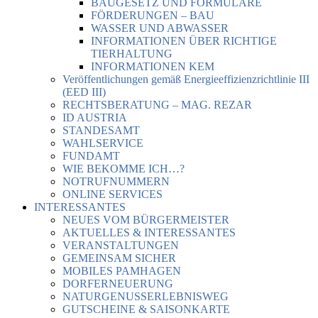
BAUGESETZ UND FORMULARE
FÖRDERUNGEN – BAU
WASSER UND ABWASSER
INFORMATIONEN ÜBER RICHTIGE
TIERHALTUNG
INFORMATIONEN KEM
Veröffentlichungen gemäß Energieeffizienzrichtlinie III
(EED III)
RECHTSBERATUNG – MAG. REZAR
ID AUSTRIA
STANDESAMT
WAHLSERVICE
FUNDAMT
WIE BEKOMME ICH…?
NOTRUFNUMMERN
ONLINE SERVICES
INTERESSANTES
NEUES VOM BÜRGERMEISTER
AKTUELLES & INTERESSANTES
VERANSTALTUNGEN
GEMEINSAM SICHER
MOBILES PAMHAGEN
DORFERNEUERUNG
NATURGENUSSERLEBNISWEG
GUTSCHEINE & SAISONKARTE