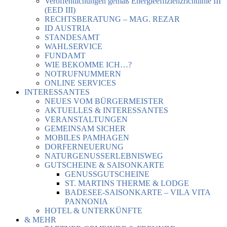
Veröffentlichungen gemäß Energieeffizienzrichtlinie III
(EED III)
RECHTSBERATUNG – MAG. REZAR
ID AUSTRIA
STANDESAMT
WAHLSERVICE
FUNDAMT
WIE BEKOMME ICH…?
NOTRUFNUMMERN
ONLINE SERVICES
INTERESSANTES
NEUES VOM BÜRGERMEISTER
AKTUELLES & INTERESSANTES
VERANSTALTUNGEN
GEMEINSAM SICHER
MOBILES PAMHAGEN
DORFERNEUERUNG
NATURGENUSSERLEBNISWEG
GUTSCHEINE & SAISONKARTE
GENUSSGUTSCHEINE
ST. MARTINS THERME & LODGE
BADESEE-SAISONKARTE – VILA VITA
PANNONIA
HOTEL & UNTERKÜNFTE
& MEHR