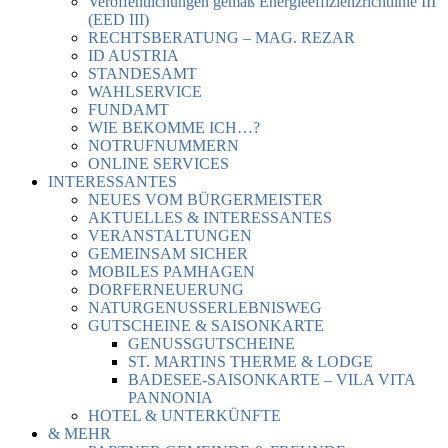
Veröffentlichungen gemäß Energieeffizienzrichtlinie III
(EED III)
RECHTSBERATUNG – MAG. REZAR
ID AUSTRIA
STANDESAMT
WAHLSERVICE
FUNDAMT
WIE BEKOMME ICH…?
NOTRUFNUMMERN
ONLINE SERVICES
INTERESSANTES
NEUES VOM BÜRGERMEISTER
AKTUELLES & INTERESSANTES
VERANSTALTUNGEN
GEMEINSAM SICHER
MOBILES PAMHAGEN
DORFERNEUERUNG
NATURGENUSSERLEBNISWEG
GUTSCHEINE & SAISONKARTE
GENUSSGUTSCHEINE
ST. MARTINS THERME & LODGE
BADESEE-SAISONKARTE – VILA VITA
PANNONIA
HOTEL & UNTERKÜNFTE
& MEHR