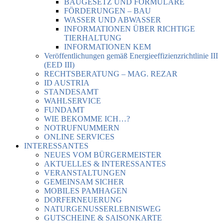
BAUGESETZ UND FORMULARE
FÖRDERUNGEN – BAU
WASSER UND ABWASSER
INFORMATIONEN ÜBER RICHTIGE
TIERHALTUNG
INFORMATIONEN KEM
Veröffentlichungen gemäß Energieeffizienzrichtlinie III
(EED III)
RECHTSBERATUNG – MAG. REZAR
ID AUSTRIA
STANDESAMT
WAHLSERVICE
FUNDAMT
WIE BEKOMME ICH…?
NOTRUFNUMMERN
ONLINE SERVICES
INTERESSANTES
NEUES VOM BÜRGERMEISTER
AKTUELLES & INTERESSANTES
VERANSTALTUNGEN
GEMEINSAM SICHER
MOBILES PAMHAGEN
DORFERNEUERUNG
NATURGENUSSERLEBNISWEG
GUTSCHEINE & SAISONKARTE