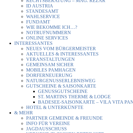
RECHTSBERATUNG – MAG. REZAR
ID AUSTRIA
STANDESAMT
WAHLSERVICE
FUNDAMT
WIE BEKOMME ICH…?
NOTRUFNUMMERN
ONLINE SERVICES
INTERESSANTES
NEUES VOM BÜRGERMEISTER
AKTUELLES & INTERESSANTES
VERANSTALTUNGEN
GEMEINSAM SICHER
MOBILES PAMHAGEN
DORFERNEUERUNG
NATURGENUSSERLEBNISWEG
GUTSCHEINE & SAISONKARTE
GENUSSGUTSCHEINE
ST. MARTINS THERME & LODGE
BADESEE-SAISONKARTE – VILA VITA PA
HOTEL & UNTERKÜNFTE
& MEHR
PARTNER GEMEINDE & FREUNDE
INFO FÜR VEREINE
JAGDAUSSCHUSS