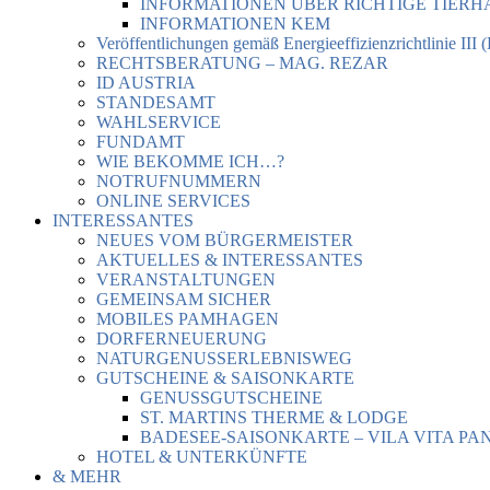
INFORMATIONEN ÜBER RICHTIGE TIER
INFORMATIONEN KEM
Veröffentlichungen gemäß Energieeffizienzrichtlinie III 
RECHTSBERATUNG – MAG. REZAR
ID AUSTRIA
STANDESAMT
WAHLSERVICE
FUNDAMT
WIE BEKOMME ICH…?
NOTRUFNUMMERN
ONLINE SERVICES
INTERESSANTES
NEUES VOM BÜRGERMEISTER
AKTUELLES & INTERESSANTES
VERANSTALTUNGEN
GEMEINSAM SICHER
MOBILES PAMHAGEN
DORFERNEUERUNG
NATURGENUSSERLEBNISWEG
GUTSCHEINE & SAISONKARTE
GENUSSGUTSCHEINE
ST. MARTINS THERME & LODGE
BADESEE-SAISONKARTE – VILA VITA PA
HOTEL & UNTERKÜNFTE
& MEHR