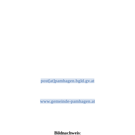
post[at]pamhagen.bgld.gv.at
www.gemeinde-pamhagen.at
Bildnachweis
: