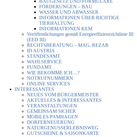
BAUGESETZ UND FORMULARE
FÖRDERUNGEN – BAU
WASSER UND ABWASSER
INFORMATIONEN ÜBER RICHTIGE
TIERHALTUNG
INFORMATIONEN KEM
Veröffentlichungen gemäß Energieeffizienzrichtlinie III
(EED III)
RECHTSBERATUNG – MAG. REZAR
ID AUSTRIA
STANDESAMT
WAHLSERVICE
FUNDAMT
WIE BEKOMME ICH…?
NOTRUFNUMMERN
ONLINE SERVICES
INTERESSANTES
NEUES VOM BÜRGERMEISTER
AKTUELLES & INTERESSANTES
VERANSTALTUNGEN
GEMEINSAM SICHER
MOBILES PAMHAGEN
DORFERNEUERUNG
NATURGENUSSERLEBNISWEG
GUTSCHEINE & SAISONKARTE