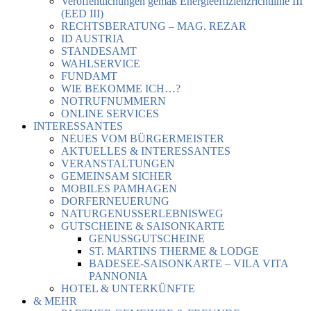
Veröffentlichungen gemäß Energieeffizienzrichtlinie III
(EED III)
RECHTSBERATUNG – MAG. REZAR
ID AUSTRIA
STANDESAMT
WAHLSERVICE
FUNDAMT
WIE BEKOMME ICH…?
NOTRUFNUMMERN
ONLINE SERVICES
INTERESSANTES
NEUES VOM BÜRGERMEISTER
AKTUELLES & INTERESSANTES
VERANSTALTUNGEN
GEMEINSAM SICHER
MOBILES PAMHAGEN
DORFERNEUERUNG
NATURGENUSSERLEBNISWEG
GUTSCHEINE & SAISONKARTE
GENUSSGUTSCHEINE
ST. MARTINS THERME & LODGE
BADESEE-SAISONKARTE – VILA VITA
PANNONIA
HOTEL & UNTERKÜNFTE
& MEHR