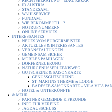
RECHTSBERATUNG – MAG. REZAR
ID AUSTRIA
STANDESAMT
WAHLSERVICE
FUNDAMT
WIE BEKOMME ICH…?
NOTRUFNUMMERN
ONLINE SERVICES
INTERESSANTES
NEUES VOM BÜRGERMEISTER
AKTUELLES & INTERESSANTES
VERANSTALTUNGEN
GEMEINSAM SICHER
MOBILES PAMHAGEN
DORFERNEUERUNG
NATURGENUSSERLEBNISWEG
GUTSCHEINE & SAISONKARTE
GENUSSGUTSCHEINE
ST. MARTINS THERME & LODGE
BADESEE-SAISONKARTE – VILA VITA PA
HOTEL & UNTERKÜNFTE
& MEHR
PARTNER GEMEINDE & FREUNDE
INFO FÜR VEREINE
JAGDAUSSCHUSS