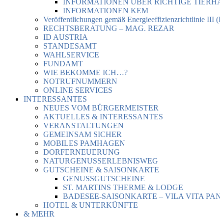
INFORMATIONEN ÜBER RICHTIGE TIER
INFORMATIONEN KEM
Veröffentlichungen gemäß Energieeffizienzrichtlinie III 
RECHTSBERATUNG – MAG. REZAR
ID AUSTRIA
STANDESAMT
WAHLSERVICE
FUNDAMT
WIE BEKOMME ICH…?
NOTRUFNUMMERN
ONLINE SERVICES
INTERESSANTES
NEUES VOM BÜRGERMEISTER
AKTUELLES & INTERESSANTES
VERANSTALTUNGEN
GEMEINSAM SICHER
MOBILES PAMHAGEN
DORFERNEUERUNG
NATURGENUSSERLEBNISWEG
GUTSCHEINE & SAISONKARTE
GENUSSGUTSCHEINE
ST. MARTINS THERME & LODGE
BADESEE-SAISONKARTE – VILA VITA PA
HOTEL & UNTERKÜNFTE
& MEHR