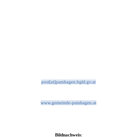
post[at]pamhagen.bgld.gv.at
www.gemeinde-pamhagen.at
Bildnachweis
: