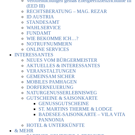
Veröffentlichungen gemäß Energieeffizienzrichtlinie III
(EED III)
RECHTSBERATUNG – MAG. REZAR
ID AUSTRIA
STANDESAMT
WAHLSERVICE
FUNDAMT
WIE BEKOMME ICH…?
NOTRUFNUMMERN
ONLINE SERVICES
INTERESSANTES
NEUES VOM BÜRGERMEISTER
AKTUELLES & INTERESSANTES
VERANSTALTUNGEN
GEMEINSAM SICHER
MOBILES PAMHAGEN
DORFERNEUERUNG
NATURGENUSSERLEBNISWEG
GUTSCHEINE & SAISONKARTE
GENUSSGUTSCHEINE
ST. MARTINS THERME & LODGE
BADESEE-SAISONKARTE – VILA VITA
PANNONIA
HOTEL & UNTERKÜNFTE
& MEHR