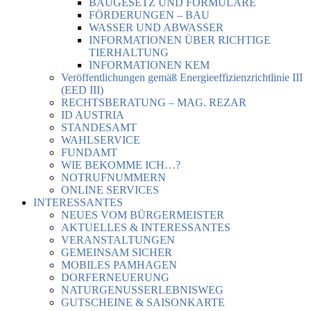
BAUGESETZ UND FORMULARE
FÖRDERUNGEN – BAU
WASSER UND ABWASSER
INFORMATIONEN ÜBER RICHTIGE
TIERHALTUNG
INFORMATIONEN KEM
Veröffentlichungen gemäß Energieeffizienzrichtlinie III
(EED III)
RECHTSBERATUNG – MAG. REZAR
ID AUSTRIA
STANDESAMT
WAHLSERVICE
FUNDAMT
WIE BEKOMME ICH…?
NOTRUFNUMMERN
ONLINE SERVICES
INTERESSANTES
NEUES VOM BÜRGERMEISTER
AKTUELLES & INTERESSANTES
VERANSTALTUNGEN
GEMEINSAM SICHER
MOBILES PAMHAGEN
DORFERNEUERUNG
NATURGENUSSERLEBNISWEG
GUTSCHEINE & SAISONKARTE