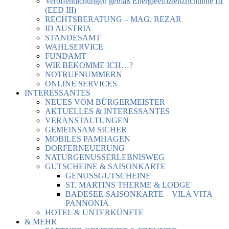
Veröffentlichungen gemäß Energieeffizienzrichtlinie III
(EED III)
RECHTSBERATUNG – MAG. REZAR
ID AUSTRIA
STANDESAMT
WAHLSERVICE
FUNDAMT
WIE BEKOMME ICH…?
NOTRUFNUMMERN
ONLINE SERVICES
INTERESSANTES
NEUES VOM BÜRGERMEISTER
AKTUELLES & INTERESSANTES
VERANSTALTUNGEN
GEMEINSAM SICHER
MOBILES PAMHAGEN
DORFERNEUERUNG
NATURGENUSSERLEBNISWEG
GUTSCHEINE & SAISONKARTE
GENUSSGUTSCHEINE
ST. MARTINS THERME & LODGE
BADESEE-SAISONKARTE – VILA VITA
PANNONIA
HOTEL & UNTERKÜNFTE
& MEHR