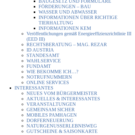
BAUGESETZ UND FORMULARE
FÖRDERUNGEN – BAU
WASSER UND ABWASSER
INFORMATIONEN ÜBER RICHTIGE
TIERHALTUNG
INFORMATIONEN KEM
Veröffentlichungen gemäß Energieeffizienzrichtlinie III
(EED III)
RECHTSBERATUNG – MAG. REZAR
ID AUSTRIA
STANDESAMT
WAHLSERVICE
FUNDAMT
WIE BEKOMME ICH…?
NOTRUFNUMMERN
ONLINE SERVICES
INTERESSANTES
NEUES VOM BÜRGERMEISTER
AKTUELLES & INTERESSANTES
VERANSTALTUNGEN
GEMEINSAM SICHER
MOBILES PAMHAGEN
DORFERNEUERUNG
NATURGENUSSERLEBNISWEG
GUTSCHEINE & SAISONKARTE