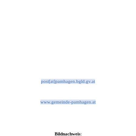
post[at]pamhagen.bgld.gv.at
www.gemeinde-pamhagen.at
Bildnachweis
: