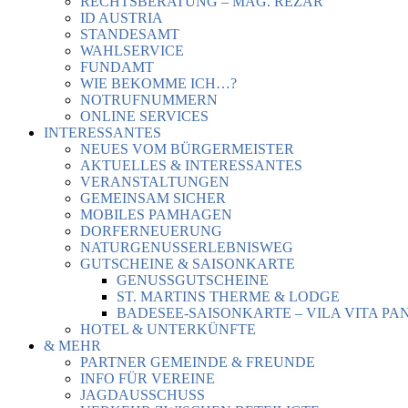
RECHTSBERATUNG – MAG. REZAR
ID AUSTRIA
STANDESAMT
WAHLSERVICE
FUNDAMT
WIE BEKOMME ICH…?
NOTRUFNUMMERN
ONLINE SERVICES
INTERESSANTES
NEUES VOM BÜRGERMEISTER
AKTUELLES & INTERESSANTES
VERANSTALTUNGEN
GEMEINSAM SICHER
MOBILES PAMHAGEN
DORFERNEUERUNG
NATURGENUSSERLEBNISWEG
GUTSCHEINE & SAISONKARTE
GENUSSGUTSCHEINE
ST. MARTINS THERME & LODGE
BADESEE-SAISONKARTE – VILA VITA PA
HOTEL & UNTERKÜNFTE
& MEHR
PARTNER GEMEINDE & FREUNDE
INFO FÜR VEREINE
JAGDAUSSCHUSS