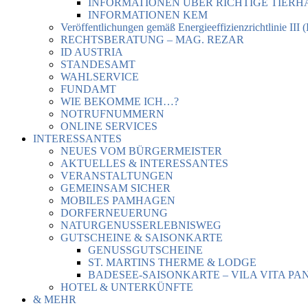
INFORMATIONEN ÜBER RICHTIGE TIER
INFORMATIONEN KEM
Veröffentlichungen gemäß Energieeffizienzrichtlinie III 
RECHTSBERATUNG – MAG. REZAR
ID AUSTRIA
STANDESAMT
WAHLSERVICE
FUNDAMT
WIE BEKOMME ICH…?
NOTRUFNUMMERN
ONLINE SERVICES
INTERESSANTES
NEUES VOM BÜRGERMEISTER
AKTUELLES & INTERESSANTES
VERANSTALTUNGEN
GEMEINSAM SICHER
MOBILES PAMHAGEN
DORFERNEUERUNG
NATURGENUSSERLEBNISWEG
GUTSCHEINE & SAISONKARTE
GENUSSGUTSCHEINE
ST. MARTINS THERME & LODGE
BADESEE-SAISONKARTE – VILA VITA PA
HOTEL & UNTERKÜNFTE
& MEHR