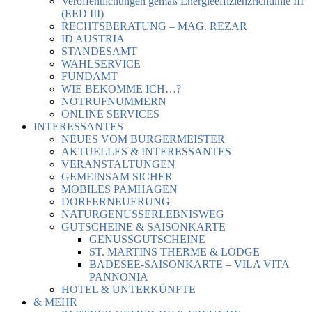
Veröffentlichungen gemäß Energieeffizienzrichtlinie III
(EED III)
RECHTSBERATUNG – MAG. REZAR
ID AUSTRIA
STANDESAMT
WAHLSERVICE
FUNDAMT
WIE BEKOMME ICH…?
NOTRUFNUMMERN
ONLINE SERVICES
INTERESSANTES
NEUES VOM BÜRGERMEISTER
AKTUELLES & INTERESSANTES
VERANSTALTUNGEN
GEMEINSAM SICHER
MOBILES PAMHAGEN
DORFERNEUERUNG
NATURGENUSSERLEBNISWEG
GUTSCHEINE & SAISONKARTE
GENUSSGUTSCHEINE
ST. MARTINS THERME & LODGE
BADESEE-SAISONKARTE – VILA VITA
PANNONIA
HOTEL & UNTERKÜNFTE
& MEHR