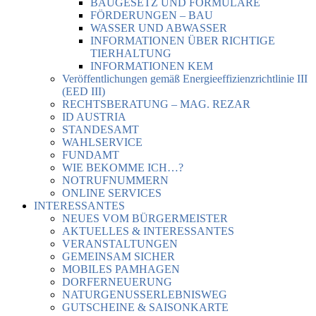
BAUGESETZ UND FORMULARE
FÖRDERUNGEN – BAU
WASSER UND ABWASSER
INFORMATIONEN ÜBER RICHTIGE
TIERHALTUNG
INFORMATIONEN KEM
Veröffentlichungen gemäß Energieeffizienzrichtlinie III
(EED III)
RECHTSBERATUNG – MAG. REZAR
ID AUSTRIA
STANDESAMT
WAHLSERVICE
FUNDAMT
WIE BEKOMME ICH…?
NOTRUFNUMMERN
ONLINE SERVICES
INTERESSANTES
NEUES VOM BÜRGERMEISTER
AKTUELLES & INTERESSANTES
VERANSTALTUNGEN
GEMEINSAM SICHER
MOBILES PAMHAGEN
DORFERNEUERUNG
NATURGENUSSERLEBNISWEG
GUTSCHEINE & SAISONKARTE