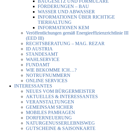
BAUGESETZ UND FORMULARE
FÖRDERUNGEN – BAU
WASSER UND ABWASSER
INFORMATIONEN ÜBER RICHTIGE
TIERHALTUNG
INFORMATIONEN KEM
Veröffentlichungen gemäß Energieeffizienzrichtlinie III
(EED III)
RECHTSBERATUNG – MAG. REZAR
ID AUSTRIA
STANDESAMT
WAHLSERVICE
FUNDAMT
WIE BEKOMME ICH…?
NOTRUFNUMMERN
ONLINE SERVICES
INTERESSANTES
NEUES VOM BÜRGERMEISTER
AKTUELLES & INTERESSANTES
VERANSTALTUNGEN
GEMEINSAM SICHER
MOBILES PAMHAGEN
DORFERNEUERUNG
NATURGENUSSERLEBNISWEG
GUTSCHEINE & SAISONKARTE