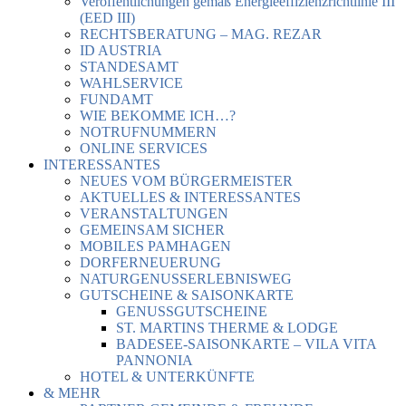
Veröffentlichungen gemäß Energieeffizienzrichtlinie III
(EED III)
RECHTSBERATUNG – MAG. REZAR
ID AUSTRIA
STANDESAMT
WAHLSERVICE
FUNDAMT
WIE BEKOMME ICH…?
NOTRUFNUMMERN
ONLINE SERVICES
INTERESSANTES
NEUES VOM BÜRGERMEISTER
AKTUELLES & INTERESSANTES
VERANSTALTUNGEN
GEMEINSAM SICHER
MOBILES PAMHAGEN
DORFERNEUERUNG
NATURGENUSSERLEBNISWEG
GUTSCHEINE & SAISONKARTE
GENUSSGUTSCHEINE
ST. MARTINS THERME & LODGE
BADESEE-SAISONKARTE – VILA VITA
PANNONIA
HOTEL & UNTERKÜNFTE
& MEHR