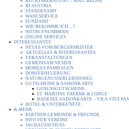
RECHTSBERATUNG – MAG. REZAR
ID AUSTRIA
STANDESAMT
WAHLSERVICE
FUNDAMT
WIE BEKOMME ICH…?
NOTRUFNUMMERN
ONLINE SERVICES
INTERESSANTES
NEUES VOM BÜRGERMEISTER
AKTUELLES & INTERESSANTES
VERANSTALTUNGEN
GEMEINSAM SICHER
MOBILES PAMHAGEN
DORFERNEUERUNG
NATURGENUSSERLEBNISWEG
GUTSCHEINE & SAISONKARTE
GENUSSGUTSCHEINE
ST. MARTINS THERME & LODGE
BADESEE-SAISONKARTE – VILA VITA PA
HOTEL & UNTERKÜNFTE
& MEHR
PARTNER GEMEINDE & FREUNDE
INFO FÜR VEREINE
JAGDAUSSCHUSS