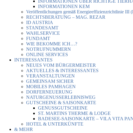
INFORMATIONEN ÜBER RICHTIGE TIER
INFORMATIONEN KEM
Veröffentlichungen gemäß Energieeffizienzrichtlinie III 
RECHTSBERATUNG – MAG. REZAR
ID AUSTRIA
STANDESAMT
WAHLSERVICE
FUNDAMT
WIE BEKOMME ICH…?
NOTRUFNUMMERN
ONLINE SERVICES
INTERESSANTES
NEUES VOM BÜRGERMEISTER
AKTUELLES & INTERESSANTES
VERANSTALTUNGEN
GEMEINSAM SICHER
MOBILES PAMHAGEN
DORFERNEUERUNG
NATURGENUSSERLEBNISWEG
GUTSCHEINE & SAISONKARTE
GENUSSGUTSCHEINE
ST. MARTINS THERME & LODGE
BADESEE-SAISONKARTE – VILA VITA PA
HOTEL & UNTERKÜNFTE
& MEHR