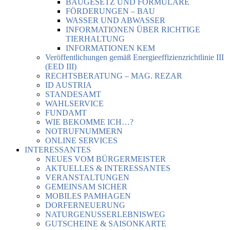
BAUGESETZ UND FORMULARE
FÖRDERUNGEN – BAU
WASSER UND ABWASSER
INFORMATIONEN ÜBER RICHTIGE
TIERHALTUNG
INFORMATIONEN KEM
Veröffentlichungen gemäß Energieeffizienzrichtlinie III
(EED III)
RECHTSBERATUNG – MAG. REZAR
ID AUSTRIA
STANDESAMT
WAHLSERVICE
FUNDAMT
WIE BEKOMME ICH…?
NOTRUFNUMMERN
ONLINE SERVICES
INTERESSANTES
NEUES VOM BÜRGERMEISTER
AKTUELLES & INTERESSANTES
VERANSTALTUNGEN
GEMEINSAM SICHER
MOBILES PAMHAGEN
DORFERNEUERUNG
NATURGENUSSERLEBNISWEG
GUTSCHEINE & SAISONKARTE