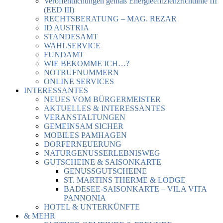
Veröffentlichungen gemäß Energieeffizienzrichtlinie III
(EED III)
RECHTSBERATUNG – MAG. REZAR
ID AUSTRIA
STANDESAMT
WAHLSERVICE
FUNDAMT
WIE BEKOMME ICH…?
NOTRUFNUMMERN
ONLINE SERVICES
INTERESSANTES
NEUES VOM BÜRGERMEISTER
AKTUELLES & INTERESSANTES
VERANSTALTUNGEN
GEMEINSAM SICHER
MOBILES PAMHAGEN
DORFERNEUERUNG
NATURGENUSSERLEBNISWEG
GUTSCHEINE & SAISONKARTE
GENUSSGUTSCHEINE
ST. MARTINS THERME & LODGE
BADESEE-SAISONKARTE – VILA VITA
PANNONIA
HOTEL & UNTERKÜNFTE
& MEHR