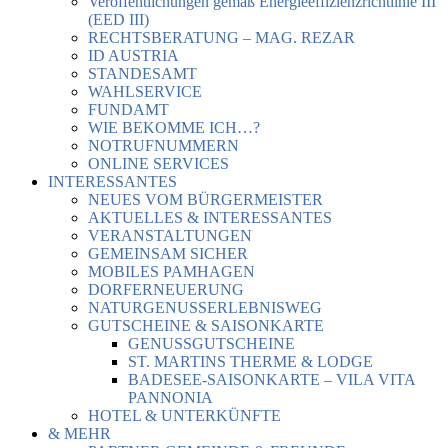
Veröffentlichungen gemäß Energieeffizienzrichtlinie III
(EED III)
RECHTSBERATUNG – MAG. REZAR
ID AUSTRIA
STANDESAMT
WAHLSERVICE
FUNDAMT
WIE BEKOMME ICH…?
NOTRUFNUMMERN
ONLINE SERVICES
INTERESSANTES
NEUES VOM BÜRGERMEISTER
AKTUELLES & INTERESSANTES
VERANSTALTUNGEN
GEMEINSAM SICHER
MOBILES PAMHAGEN
DORFERNEUERUNG
NATURGENUSSERLEBNISWEG
GUTSCHEINE & SAISONKARTE
GENUSSGUTSCHEINE
ST. MARTINS THERME & LODGE
BADESEE-SAISONKARTE – VILA VITA
PANNONIA
HOTEL & UNTERKÜNFTE
& MEHR