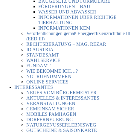
BAUGESETZ UND FORMULARE
FÖRDERUNGEN – BAU
WASSER UND ABWASSER
INFORMATIONEN ÜBER RICHTIGE
TIERHALTUNG
INFORMATIONEN KEM
Veröffentlichungen gemäß Energieeffizienzrichtlinie III
(EED III)
RECHTSBERATUNG – MAG. REZAR
ID AUSTRIA
STANDESAMT
WAHLSERVICE
FUNDAMT
WIE BEKOMME ICH…?
NOTRUFNUMMERN
ONLINE SERVICES
INTERESSANTES
NEUES VOM BÜRGERMEISTER
AKTUELLES & INTERESSANTES
VERANSTALTUNGEN
GEMEINSAM SICHER
MOBILES PAMHAGEN
DORFERNEUERUNG
NATURGENUSSERLEBNISWEG
GUTSCHEINE & SAISONKARTE