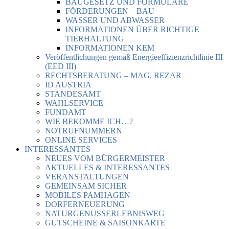
BAUGESETZ UND FORMULARE
FÖRDERUNGEN – BAU
WASSER UND ABWASSER
INFORMATIONEN ÜBER RICHTIGE
TIERHALTUNG
INFORMATIONEN KEM
Veröffentlichungen gemäß Energieeffizienzrichtlinie III
(EED III)
RECHTSBERATUNG – MAG. REZAR
ID AUSTRIA
STANDESAMT
WAHLSERVICE
FUNDAMT
WIE BEKOMME ICH…?
NOTRUFNUMMERN
ONLINE SERVICES
INTERESSANTES
NEUES VOM BÜRGERMEISTER
AKTUELLES & INTERESSANTES
VERANSTALTUNGEN
GEMEINSAM SICHER
MOBILES PAMHAGEN
DORFERNEUERUNG
NATURGENUSSERLEBNISWEG
GUTSCHEINE & SAISONKARTE