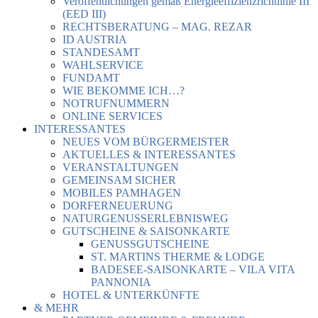
Veröffentlichungen gemäß Energieeffizienzrichtlinie III
(EED III)
RECHTSBERATUNG – MAG. REZAR
ID AUSTRIA
STANDESAMT
WAHLSERVICE
FUNDAMT
WIE BEKOMME ICH…?
NOTRUFNUMMERN
ONLINE SERVICES
INTERESSANTES
NEUES VOM BÜRGERMEISTER
AKTUELLES & INTERESSANTES
VERANSTALTUNGEN
GEMEINSAM SICHER
MOBILES PAMHAGEN
DORFERNEUERUNG
NATURGENUSSERLEBNISWEG
GUTSCHEINE & SAISONKARTE
GENUSSGUTSCHEINE
ST. MARTINS THERME & LODGE
BADESEE-SAISONKARTE – VILA VITA
PANNONIA
HOTEL & UNTERKÜNFTE
& MEHR