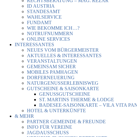
RECHTSBERATUNG – MAG. REZAR
ID AUSTRIA
STANDESAMT
WAHLSERVICE
FUNDAMT
WIE BEKOMME ICH…?
NOTRUFNUMMERN
ONLINE SERVICES
INTERESSANTES
NEUES VOM BÜRGERMEISTER
AKTUELLES & INTERESSANTES
VERANSTALTUNGEN
GEMEINSAM SICHER
MOBILES PAMHAGEN
DORFERNEUERUNG
NATURGENUSSERLEBNISWEG
GUTSCHEINE & SAISONKARTE
GENUSSGUTSCHEINE
ST. MARTINS THERME & LODGE
BADESEE-SAISONKARTE – VILA VITA PA
HOTEL & UNTERKÜNFTE
& MEHR
PARTNER GEMEINDE & FREUNDE
INFO FÜR VEREINE
JAGDAUSSCHUSS