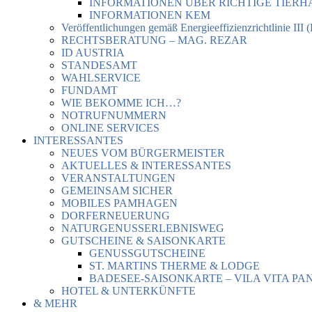
INFORMATIONEN ÜBER RICHTIGE TIER
INFORMATIONEN KEM
Veröffentlichungen gemäß Energieeffizienzrichtlinie III 
RECHTSBERATUNG – MAG. REZAR
ID AUSTRIA
STANDESAMT
WAHLSERVICE
FUNDAMT
WIE BEKOMME ICH…?
NOTRUFNUMMERN
ONLINE SERVICES
INTERESSANTES
NEUES VOM BÜRGERMEISTER
AKTUELLES & INTERESSANTES
VERANSTALTUNGEN
GEMEINSAM SICHER
MOBILES PAMHAGEN
DORFERNEUERUNG
NATURGENUSSERLEBNISWEG
GUTSCHEINE & SAISONKARTE
GENUSSGUTSCHEINE
ST. MARTINS THERME & LODGE
BADESEE-SAISONKARTE – VILA VITA PA
HOTEL & UNTERKÜNFTE
& MEHR