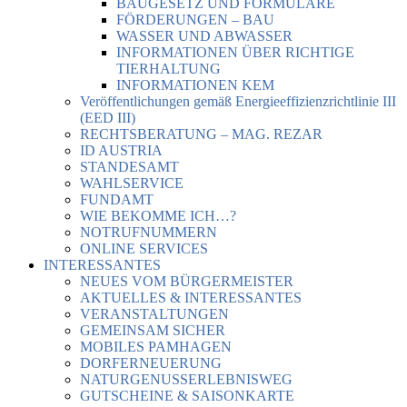
BAUGESETZ UND FORMULARE
FÖRDERUNGEN – BAU
WASSER UND ABWASSER
INFORMATIONEN ÜBER RICHTIGE
TIERHALTUNG
INFORMATIONEN KEM
Veröffentlichungen gemäß Energieeffizienzrichtlinie III
(EED III)
RECHTSBERATUNG – MAG. REZAR
ID AUSTRIA
STANDESAMT
WAHLSERVICE
FUNDAMT
WIE BEKOMME ICH…?
NOTRUFNUMMERN
ONLINE SERVICES
INTERESSANTES
NEUES VOM BÜRGERMEISTER
AKTUELLES & INTERESSANTES
VERANSTALTUNGEN
GEMEINSAM SICHER
MOBILES PAMHAGEN
DORFERNEUERUNG
NATURGENUSSERLEBNISWEG
GUTSCHEINE & SAISONKARTE