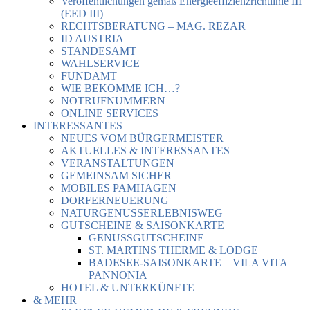
Veröffentlichungen gemäß Energieeffizienzrichtlinie III
(EED III)
RECHTSBERATUNG – MAG. REZAR
ID AUSTRIA
STANDESAMT
WAHLSERVICE
FUNDAMT
WIE BEKOMME ICH…?
NOTRUFNUMMERN
ONLINE SERVICES
INTERESSANTES
NEUES VOM BÜRGERMEISTER
AKTUELLES & INTERESSANTES
VERANSTALTUNGEN
GEMEINSAM SICHER
MOBILES PAMHAGEN
DORFERNEUERUNG
NATURGENUSSERLEBNISWEG
GUTSCHEINE & SAISONKARTE
GENUSSGUTSCHEINE
ST. MARTINS THERME & LODGE
BADESEE-SAISONKARTE – VILA VITA
PANNONIA
HOTEL & UNTERKÜNFTE
& MEHR