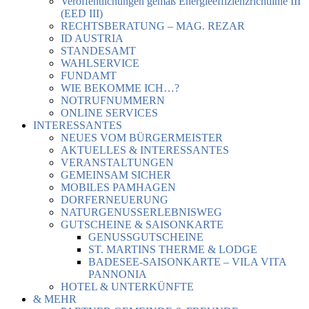
Veröffentlichungen gemäß Energieeffizienzrichtlinie III
(EED III)
RECHTSBERATUNG – MAG. REZAR
ID AUSTRIA
STANDESAMT
WAHLSERVICE
FUNDAMT
WIE BEKOMME ICH…?
NOTRUFNUMMERN
ONLINE SERVICES
INTERESSANTES
NEUES VOM BÜRGERMEISTER
AKTUELLES & INTERESSANTES
VERANSTALTUNGEN
GEMEINSAM SICHER
MOBILES PAMHAGEN
DORFERNEUERUNG
NATURGENUSSERLEBNISWEG
GUTSCHEINE & SAISONKARTE
GENUSSGUTSCHEINE
ST. MARTINS THERME & LODGE
BADESEE-SAISONKARTE – VILA VITA
PANNONIA
HOTEL & UNTERKÜNFTE
& MEHR