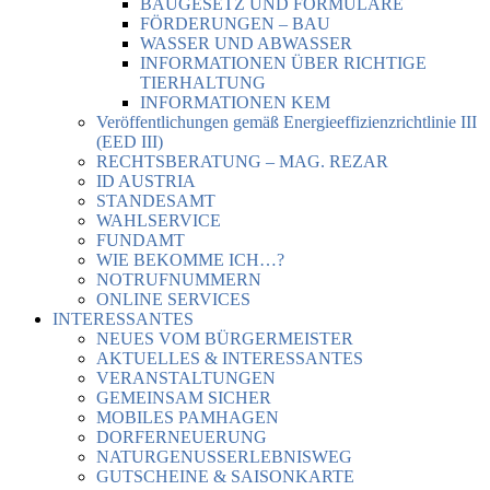
BAUGESETZ UND FORMULARE
FÖRDERUNGEN – BAU
WASSER UND ABWASSER
INFORMATIONEN ÜBER RICHTIGE
TIERHALTUNG
INFORMATIONEN KEM
Veröffentlichungen gemäß Energieeffizienzrichtlinie III
(EED III)
RECHTSBERATUNG – MAG. REZAR
ID AUSTRIA
STANDESAMT
WAHLSERVICE
FUNDAMT
WIE BEKOMME ICH…?
NOTRUFNUMMERN
ONLINE SERVICES
INTERESSANTES
NEUES VOM BÜRGERMEISTER
AKTUELLES & INTERESSANTES
VERANSTALTUNGEN
GEMEINSAM SICHER
MOBILES PAMHAGEN
DORFERNEUERUNG
NATURGENUSSERLEBNISWEG
GUTSCHEINE & SAISONKARTE