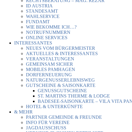
RECHTSBERATUNG – MAG. REZAR
ID AUSTRIA
STANDESAMT
WAHLSERVICE
FUNDAMT
WIE BEKOMME ICH…?
NOTRUFNUMMERN
ONLINE SERVICES
INTERESSANTES
NEUES VOM BÜRGERMEISTER
AKTUELLES & INTERESSANTES
VERANSTALTUNGEN
GEMEINSAM SICHER
MOBILES PAMHAGEN
DORFERNEUERUNG
NATURGENUSSERLEBNISWEG
GUTSCHEINE & SAISONKARTE
GENUSSGUTSCHEINE
ST. MARTINS THERME & LODGE
BADESEE-SAISONKARTE – VILA VITA PA
HOTEL & UNTERKÜNFTE
& MEHR
PARTNER GEMEINDE & FREUNDE
INFO FÜR VEREINE
JAGDAUSSCHUSS