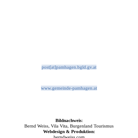
post[at]pamhagen.bgld.gv.at
www.gemeinde-pamhagen.at
Bildnachweis
:
Bernd Weiss, Vila Vita, Burgenland Tourismus
Webdesign & Produktion:
berndweiss.com