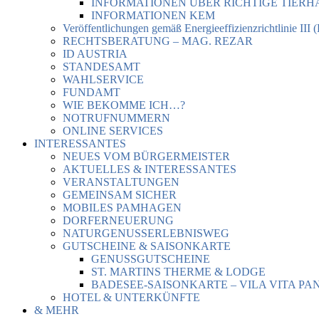
INFORMATIONEN ÜBER RICHTIGE TIER
INFORMATIONEN KEM
Veröffentlichungen gemäß Energieeffizienzrichtlinie III 
RECHTSBERATUNG – MAG. REZAR
ID AUSTRIA
STANDESAMT
WAHLSERVICE
FUNDAMT
WIE BEKOMME ICH…?
NOTRUFNUMMERN
ONLINE SERVICES
INTERESSANTES
NEUES VOM BÜRGERMEISTER
AKTUELLES & INTERESSANTES
VERANSTALTUNGEN
GEMEINSAM SICHER
MOBILES PAMHAGEN
DORFERNEUERUNG
NATURGENUSSERLEBNISWEG
GUTSCHEINE & SAISONKARTE
GENUSSGUTSCHEINE
ST. MARTINS THERME & LODGE
BADESEE-SAISONKARTE – VILA VITA PA
HOTEL & UNTERKÜNFTE
& MEHR