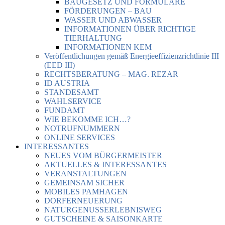
BAUGESETZ UND FORMULARE
FÖRDERUNGEN – BAU
WASSER UND ABWASSER
INFORMATIONEN ÜBER RICHTIGE
TIERHALTUNG
INFORMATIONEN KEM
Veröffentlichungen gemäß Energieeffizienzrichtlinie III
(EED III)
RECHTSBERATUNG – MAG. REZAR
ID AUSTRIA
STANDESAMT
WAHLSERVICE
FUNDAMT
WIE BEKOMME ICH…?
NOTRUFNUMMERN
ONLINE SERVICES
INTERESSANTES
NEUES VOM BÜRGERMEISTER
AKTUELLES & INTERESSANTES
VERANSTALTUNGEN
GEMEINSAM SICHER
MOBILES PAMHAGEN
DORFERNEUERUNG
NATURGENUSSERLEBNISWEG
GUTSCHEINE & SAISONKARTE