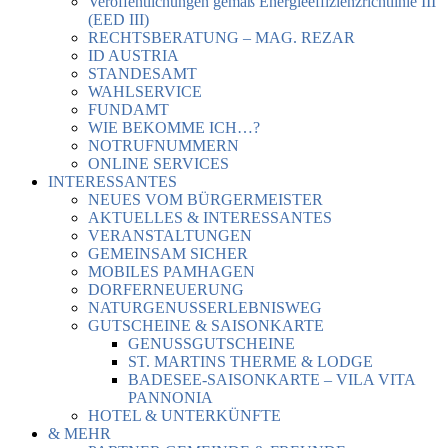
Veröffentlichungen gemäß Energieeffizienzrichtlinie III
(EED III)
RECHTSBERATUNG – MAG. REZAR
ID AUSTRIA
STANDESAMT
WAHLSERVICE
FUNDAMT
WIE BEKOMME ICH…?
NOTRUFNUMMERN
ONLINE SERVICES
INTERESSANTES
NEUES VOM BÜRGERMEISTER
AKTUELLES & INTERESSANTES
VERANSTALTUNGEN
GEMEINSAM SICHER
MOBILES PAMHAGEN
DORFERNEUERUNG
NATURGENUSSERLEBNISWEG
GUTSCHEINE & SAISONKARTE
GENUSSGUTSCHEINE
ST. MARTINS THERME & LODGE
BADESEE-SAISONKARTE – VILA VITA
PANNONIA
HOTEL & UNTERKÜNFTE
& MEHR