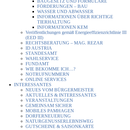
BAUGESETZ UND FORMULARE
FÖRDERUNGEN – BAU
WASSER UND ABWASSER
INFORMATIONEN ÜBER RICHTIGE
TIERHALTUNG
INFORMATIONEN KEM
Veröffentlichungen gemäß Energieeffizienzrichtlinie III
(EED III)
RECHTSBERATUNG – MAG. REZAR
ID AUSTRIA
STANDESAMT
WAHLSERVICE
FUNDAMT
WIE BEKOMME ICH…?
NOTRUFNUMMERN
ONLINE SERVICES
INTERESSANTES
NEUES VOM BÜRGERMEISTER
AKTUELLES & INTERESSANTES
VERANSTALTUNGEN
GEMEINSAM SICHER
MOBILES PAMHAGEN
DORFERNEUERUNG
NATURGENUSSERLEBNISWEG
GUTSCHEINE & SAISONKARTE