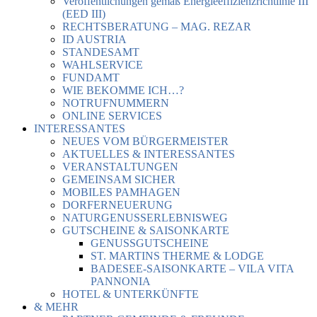
Veröffentlichungen gemäß Energieeffizienzrichtlinie III
(EED III)
RECHTSBERATUNG – MAG. REZAR
ID AUSTRIA
STANDESAMT
WAHLSERVICE
FUNDAMT
WIE BEKOMME ICH…?
NOTRUFNUMMERN
ONLINE SERVICES
INTERESSANTES
NEUES VOM BÜRGERMEISTER
AKTUELLES & INTERESSANTES
VERANSTALTUNGEN
GEMEINSAM SICHER
MOBILES PAMHAGEN
DORFERNEUERUNG
NATURGENUSSERLEBNISWEG
GUTSCHEINE & SAISONKARTE
GENUSSGUTSCHEINE
ST. MARTINS THERME & LODGE
BADESEE-SAISONKARTE – VILA VITA
PANNONIA
HOTEL & UNTERKÜNFTE
& MEHR