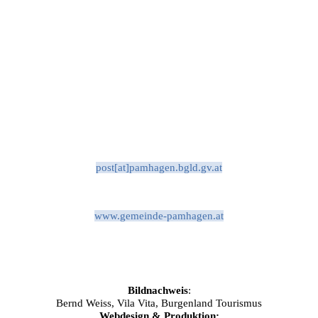
post[at]pamhagen.bgld.gv.at
www.gemeinde-pamhagen.at
Bildnachweis
:
Bernd Weiss, Vila Vita, Burgenland Tourismus
Webdesign & Produktion: