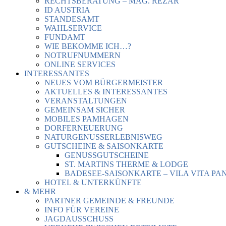
RECHTSBERATUNG – MAG. REZAR
ID AUSTRIA
STANDESAMT
WAHLSERVICE
FUNDAMT
WIE BEKOMME ICH…?
NOTRUFNUMMERN
ONLINE SERVICES
INTERESSANTES
NEUES VOM BÜRGERMEISTER
AKTUELLES & INTERESSANTES
VERANSTALTUNGEN
GEMEINSAM SICHER
MOBILES PAMHAGEN
DORFERNEUERUNG
NATURGENUSSERLEBNISWEG
GUTSCHEINE & SAISONKARTE
GENUSSGUTSCHEINE
ST. MARTINS THERME & LODGE
BADESEE-SAISONKARTE – VILA VITA PA
HOTEL & UNTERKÜNFTE
& MEHR
PARTNER GEMEINDE & FREUNDE
INFO FÜR VEREINE
JAGDAUSSCHUSS