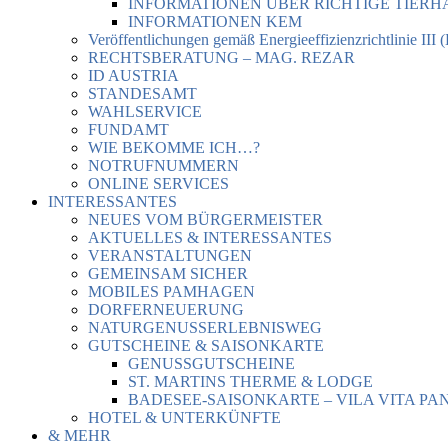
INFORMATIONEN ÜBER RICHTIGE TIER
INFORMATIONEN KEM
Veröffentlichungen gemäß Energieeffizienzrichtlinie III 
RECHTSBERATUNG – MAG. REZAR
ID AUSTRIA
STANDESAMT
WAHLSERVICE
FUNDAMT
WIE BEKOMME ICH…?
NOTRUFNUMMERN
ONLINE SERVICES
INTERESSANTES
NEUES VOM BÜRGERMEISTER
AKTUELLES & INTERESSANTES
VERANSTALTUNGEN
GEMEINSAM SICHER
MOBILES PAMHAGEN
DORFERNEUERUNG
NATURGENUSSERLEBNISWEG
GUTSCHEINE & SAISONKARTE
GENUSSGUTSCHEINE
ST. MARTINS THERME & LODGE
BADESEE-SAISONKARTE – VILA VITA PA
HOTEL & UNTERKÜNFTE
& MEHR