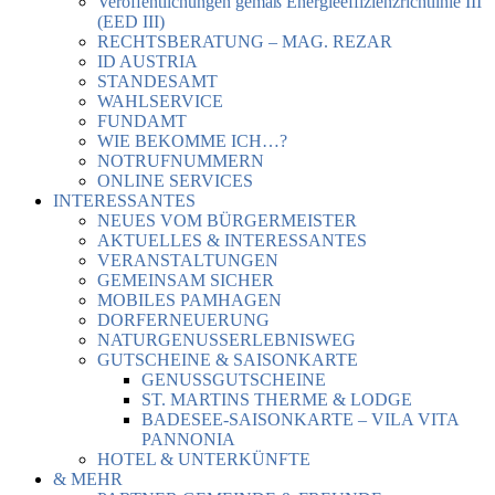
Veröffentlichungen gemäß Energieeffizienzrichtlinie III
(EED III)
RECHTSBERATUNG – MAG. REZAR
ID AUSTRIA
STANDESAMT
WAHLSERVICE
FUNDAMT
WIE BEKOMME ICH…?
NOTRUFNUMMERN
ONLINE SERVICES
INTERESSANTES
NEUES VOM BÜRGERMEISTER
AKTUELLES & INTERESSANTES
VERANSTALTUNGEN
GEMEINSAM SICHER
MOBILES PAMHAGEN
DORFERNEUERUNG
NATURGENUSSERLEBNISWEG
GUTSCHEINE & SAISONKARTE
GENUSSGUTSCHEINE
ST. MARTINS THERME & LODGE
BADESEE-SAISONKARTE – VILA VITA
PANNONIA
HOTEL & UNTERKÜNFTE
& MEHR