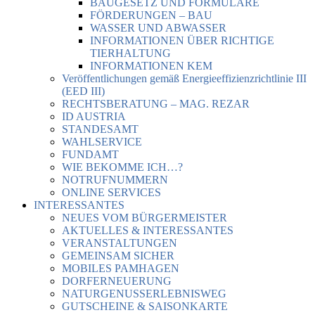
BAUGESETZ UND FORMULARE
FÖRDERUNGEN – BAU
WASSER UND ABWASSER
INFORMATIONEN ÜBER RICHTIGE
TIERHALTUNG
INFORMATIONEN KEM
Veröffentlichungen gemäß Energieeffizienzrichtlinie III
(EED III)
RECHTSBERATUNG – MAG. REZAR
ID AUSTRIA
STANDESAMT
WAHLSERVICE
FUNDAMT
WIE BEKOMME ICH…?
NOTRUFNUMMERN
ONLINE SERVICES
INTERESSANTES
NEUES VOM BÜRGERMEISTER
AKTUELLES & INTERESSANTES
VERANSTALTUNGEN
GEMEINSAM SICHER
MOBILES PAMHAGEN
DORFERNEUERUNG
NATURGENUSSERLEBNISWEG
GUTSCHEINE & SAISONKARTE