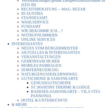
Veröffentlichungen gemäß Energieeffizienzrichtlinie III
(EED III)
RECHTSBERATUNG – MAG. REZAR
ID AUSTRIA
STANDESAMT
WAHLSERVICE
FUNDAMT
WIE BEKOMME ICH…?
NOTRUFNUMMERN
ONLINE SERVICES
INTERESSANTES
NEUES VOM BÜRGERMEISTER
AKTUELLES & INTERESSANTES
VERANSTALTUNGEN
GEMEINSAM SICHER
MOBILES PAMHAGEN
DORFERNEUERUNG
NATURGENUSSERLEBNISWEG
GUTSCHEINE & SAISONKARTE
GENUSSGUTSCHEINE
ST. MARTINS THERME & LODGE
BADESEE-SAISONKARTE – VILA VITA
PANNONIA
HOTEL & UNTERKÜNFTE
& MEHR