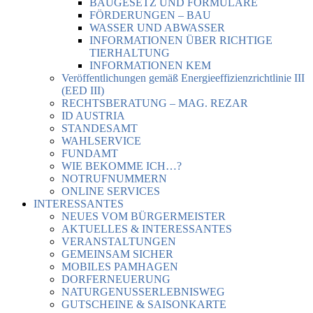
BAUGESETZ UND FORMULARE
FÖRDERUNGEN – BAU
WASSER UND ABWASSER
INFORMATIONEN ÜBER RICHTIGE
TIERHALTUNG
INFORMATIONEN KEM
Veröffentlichungen gemäß Energieeffizienzrichtlinie III
(EED III)
RECHTSBERATUNG – MAG. REZAR
ID AUSTRIA
STANDESAMT
WAHLSERVICE
FUNDAMT
WIE BEKOMME ICH…?
NOTRUFNUMMERN
ONLINE SERVICES
INTERESSANTES
NEUES VOM BÜRGERMEISTER
AKTUELLES & INTERESSANTES
VERANSTALTUNGEN
GEMEINSAM SICHER
MOBILES PAMHAGEN
DORFERNEUERUNG
NATURGENUSSERLEBNISWEG
GUTSCHEINE & SAISONKARTE