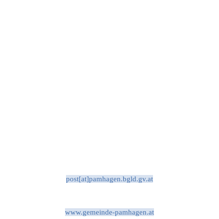
post[at]pamhagen.bgld.gv.at
www.gemeinde-pamhagen.at