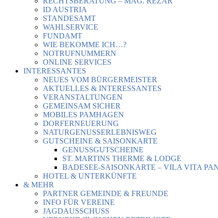
RECHTSBERATUNG – MAG. REZAR
ID AUSTRIA
STANDESAMT
WAHLSERVICE
FUNDAMT
WIE BEKOMME ICH…?
NOTRUFNUMMERN
ONLINE SERVICES
INTERESSANTES
NEUES VOM BÜRGERMEISTER
AKTUELLES & INTERESSANTES
VERANSTALTUNGEN
GEMEINSAM SICHER
MOBILES PAMHAGEN
DORFERNEUERUNG
NATURGENUSSERLEBNISWEG
GUTSCHEINE & SAISONKARTE
GENUSSGUTSCHEINE
ST. MARTINS THERME & LODGE
BADESEE-SAISONKARTE – VILA VITA PA
HOTEL & UNTERKÜNFTE
& MEHR
PARTNER GEMEINDE & FREUNDE
INFO FÜR VEREINE
JAGDAUSSCHUSS