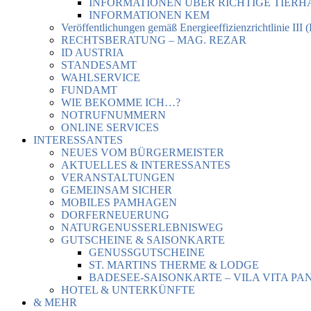
INFORMATIONEN ÜBER RICHTIGE TIER
INFORMATIONEN KEM
Veröffentlichungen gemäß Energieeffizienzrichtlinie III 
RECHTSBERATUNG – MAG. REZAR
ID AUSTRIA
STANDESAMT
WAHLSERVICE
FUNDAMT
WIE BEKOMME ICH…?
NOTRUFNUMMERN
ONLINE SERVICES
INTERESSANTES
NEUES VOM BÜRGERMEISTER
AKTUELLES & INTERESSANTES
VERANSTALTUNGEN
GEMEINSAM SICHER
MOBILES PAMHAGEN
DORFERNEUERUNG
NATURGENUSSERLEBNISWEG
GUTSCHEINE & SAISONKARTE
GENUSSGUTSCHEINE
ST. MARTINS THERME & LODGE
BADESEE-SAISONKARTE – VILA VITA PA
HOTEL & UNTERKÜNFTE
& MEHR