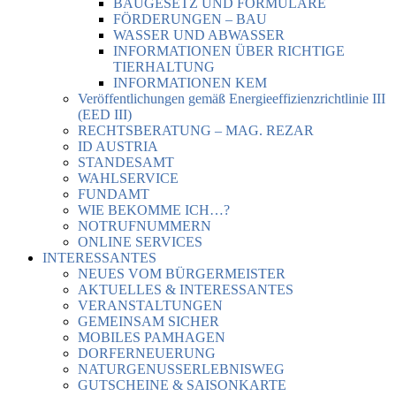
BAUGESETZ UND FORMULARE
FÖRDERUNGEN – BAU
WASSER UND ABWASSER
INFORMATIONEN ÜBER RICHTIGE
TIERHALTUNG
INFORMATIONEN KEM
Veröffentlichungen gemäß Energieeffizienzrichtlinie III
(EED III)
RECHTSBERATUNG – MAG. REZAR
ID AUSTRIA
STANDESAMT
WAHLSERVICE
FUNDAMT
WIE BEKOMME ICH…?
NOTRUFNUMMERN
ONLINE SERVICES
INTERESSANTES
NEUES VOM BÜRGERMEISTER
AKTUELLES & INTERESSANTES
VERANSTALTUNGEN
GEMEINSAM SICHER
MOBILES PAMHAGEN
DORFERNEUERUNG
NATURGENUSSERLEBNISWEG
GUTSCHEINE & SAISONKARTE