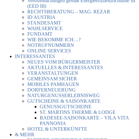
Veröffentlichungen gemäß Energieeffizienzrichtlinie III
(EED III)
RECHTSBERATUNG – MAG. REZAR
ID AUSTRIA
STANDESAMT
WAHLSERVICE
FUNDAMT
WIE BEKOMME ICH…?
NOTRUFNUMMERN
ONLINE SERVICES
INTERESSANTES
NEUES VOM BÜRGERMEISTER
AKTUELLES & INTERESSANTES
VERANSTALTUNGEN
GEMEINSAM SICHER
MOBILES PAMHAGEN
DORFERNEUERUNG
NATURGENUSSERLEBNISWEG
GUTSCHEINE & SAISONKARTE
GENUSSGUTSCHEINE
ST. MARTINS THERME & LODGE
BADESEE-SAISONKARTE – VILA VITA
PANNONIA
HOTEL & UNTERKÜNFTE
& MEHR