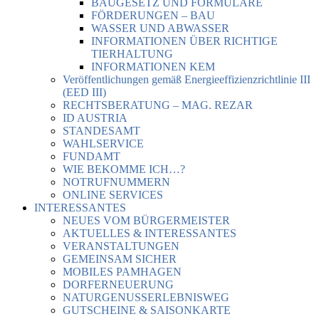
BAUGESETZ UND FORMULARE
FÖRDERUNGEN – BAU
WASSER UND ABWASSER
INFORMATIONEN ÜBER RICHTIGE
TIERHALTUNG
INFORMATIONEN KEM
Veröffentlichungen gemäß Energieeffizienzrichtlinie III
(EED III)
RECHTSBERATUNG – MAG. REZAR
ID AUSTRIA
STANDESAMT
WAHLSERVICE
FUNDAMT
WIE BEKOMME ICH…?
NOTRUFNUMMERN
ONLINE SERVICES
INTERESSANTES
NEUES VOM BÜRGERMEISTER
AKTUELLES & INTERESSANTES
VERANSTALTUNGEN
GEMEINSAM SICHER
MOBILES PAMHAGEN
DORFERNEUERUNG
NATURGENUSSERLEBNISWEG
GUTSCHEINE & SAISONKARTE