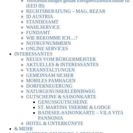
Veröffentlichungen gemäß Energieeffizienzrichtlinie III
(EED III)
RECHTSBERATUNG – MAG. REZAR
ID AUSTRIA
STANDESAMT
WAHLSERVICE
FUNDAMT
WIE BEKOMME ICH…?
NOTRUFNUMMERN
ONLINE SERVICES
INTERESSANTES
NEUES VOM BÜRGERMEISTER
AKTUELLES & INTERESSANTES
VERANSTALTUNGEN
GEMEINSAM SICHER
MOBILES PAMHAGEN
DORFERNEUERUNG
NATURGENUSSERLEBNISWEG
GUTSCHEINE & SAISONKARTE
GENUSSGUTSCHEINE
ST. MARTINS THERME & LODGE
BADESEE-SAISONKARTE – VILA VITA
PANNONIA
HOTEL & UNTERKÜNFTE
& MEHR