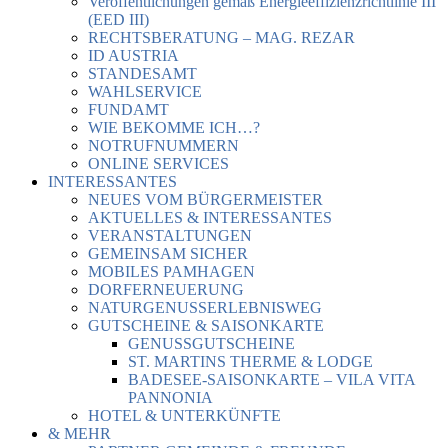
Veröffentlichungen gemäß Energieeffizienzrichtlinie III
(EED III)
RECHTSBERATUNG – MAG. REZAR
ID AUSTRIA
STANDESAMT
WAHLSERVICE
FUNDAMT
WIE BEKOMME ICH…?
NOTRUFNUMMERN
ONLINE SERVICES
INTERESSANTES
NEUES VOM BÜRGERMEISTER
AKTUELLES & INTERESSANTES
VERANSTALTUNGEN
GEMEINSAM SICHER
MOBILES PAMHAGEN
DORFERNEUERUNG
NATURGENUSSERLEBNISWEG
GUTSCHEINE & SAISONKARTE
GENUSSGUTSCHEINE
ST. MARTINS THERME & LODGE
BADESEE-SAISONKARTE – VILA VITA
PANNONIA
HOTEL & UNTERKÜNFTE
& MEHR