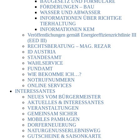
BAUGESETZ UND FORMULARE
FÖRDERUNGEN – BAU
WASSER UND ABWASSER
INFORMATIONEN ÜBER RICHTIGE
TIERHALTUNG
INFORMATIONEN KEM
Veröffentlichungen gemäß Energieeffizienzrichtlinie III
(EED III)
RECHTSBERATUNG – MAG. REZAR
ID AUSTRIA
STANDESAMT
WAHLSERVICE
FUNDAMT
WIE BEKOMME ICH…?
NOTRUFNUMMERN
ONLINE SERVICES
INTERESSANTES
NEUES VOM BÜRGERMEISTER
AKTUELLES & INTERESSANTES
VERANSTALTUNGEN
GEMEINSAM SICHER
MOBILES PAMHAGEN
DORFERNEUERUNG
NATURGENUSSERLEBNISWEG
GUTSCHEINE & SAISONKARTE