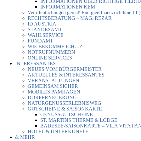
INFORMATIONEN ÜBER RICHTIGE TIER
INFORMATIONEN KEM
Veröffentlichungen gemäß Energieeffizienzrichtlinie III 
RECHTSBERATUNG – MAG. REZAR
ID AUSTRIA
STANDESAMT
WAHLSERVICE
FUNDAMT
WIE BEKOMME ICH…?
NOTRUFNUMMERN
ONLINE SERVICES
INTERESSANTES
NEUES VOM BÜRGERMEISTER
AKTUELLES & INTERESSANTES
VERANSTALTUNGEN
GEMEINSAM SICHER
MOBILES PAMHAGEN
DORFERNEUERUNG
NATURGENUSSERLEBNISWEG
GUTSCHEINE & SAISONKARTE
GENUSSGUTSCHEINE
ST. MARTINS THERME & LODGE
BADESEE-SAISONKARTE – VILA VITA PA
HOTEL & UNTERKÜNFTE
& MEHR