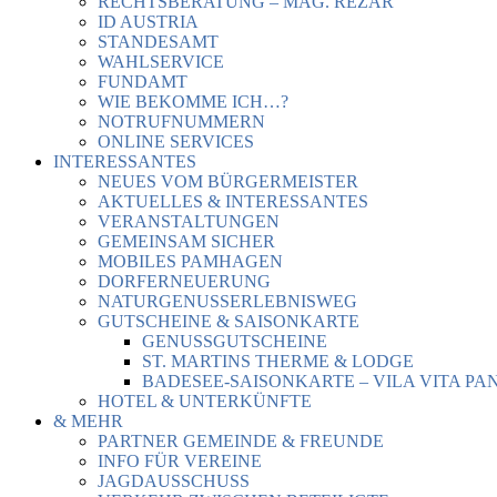
RECHTSBERATUNG – MAG. REZAR
ID AUSTRIA
STANDESAMT
WAHLSERVICE
FUNDAMT
WIE BEKOMME ICH…?
NOTRUFNUMMERN
ONLINE SERVICES
INTERESSANTES
NEUES VOM BÜRGERMEISTER
AKTUELLES & INTERESSANTES
VERANSTALTUNGEN
GEMEINSAM SICHER
MOBILES PAMHAGEN
DORFERNEUERUNG
NATURGENUSSERLEBNISWEG
GUTSCHEINE & SAISONKARTE
GENUSSGUTSCHEINE
ST. MARTINS THERME & LODGE
BADESEE-SAISONKARTE – VILA VITA PA
HOTEL & UNTERKÜNFTE
& MEHR
PARTNER GEMEINDE & FREUNDE
INFO FÜR VEREINE
JAGDAUSSCHUSS