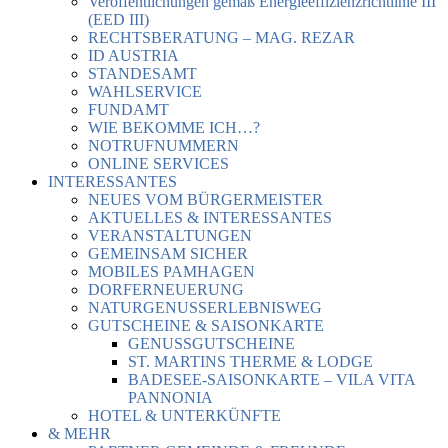
Veröffentlichungen gemäß Energieeffizienzrichtlinie III
(EED III)
RECHTSBERATUNG – MAG. REZAR
ID AUSTRIA
STANDESAMT
WAHLSERVICE
FUNDAMT
WIE BEKOMME ICH…?
NOTRUFNUMMERN
ONLINE SERVICES
INTERESSANTES
NEUES VOM BÜRGERMEISTER
AKTUELLES & INTERESSANTES
VERANSTALTUNGEN
GEMEINSAM SICHER
MOBILES PAMHAGEN
DORFERNEUERUNG
NATURGENUSSERLEBNISWEG
GUTSCHEINE & SAISONKARTE
GENUSSGUTSCHEINE
ST. MARTINS THERME & LODGE
BADESEE-SAISONKARTE – VILA VITA
PANNONIA
HOTEL & UNTERKÜNFTE
& MEHR