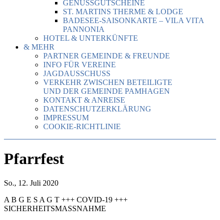
GENUSSGUTSCHEINE
ST. MARTINS THERME & LODGE
BADESEE-SAISONKARTE – VILA VITA
PANNONIA
HOTEL & UNTERKÜNFTE
& MEHR
PARTNER GEMEINDE & FREUNDE
INFO FÜR VEREINE
JAGDAUSSCHUSS
VERKEHR ZWISCHEN BETEILIGTE
UND DER GEMEINDE PAMHAGEN
KONTAKT & ANREISE
DATENSCHUTZERKLÄRUNG
IMPRESSUM
COOKIE-RICHTLINIE
Pfarrfest
So., 12. Juli 2020
A B G E S A G T +++ COVID-19 +++
SICHERHEITSMASSNAHME