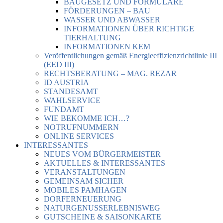
BAUGESETZ UND FORMULARE
FÖRDERUNGEN – BAU
WASSER UND ABWASSER
INFORMATIONEN ÜBER RICHTIGE
TIERHALTUNG
INFORMATIONEN KEM
Veröffentlichungen gemäß Energieeffizienzrichtlinie III
(EED III)
RECHTSBERATUNG – MAG. REZAR
ID AUSTRIA
STANDESAMT
WAHLSERVICE
FUNDAMT
WIE BEKOMME ICH…?
NOTRUFNUMMERN
ONLINE SERVICES
INTERESSANTES
NEUES VOM BÜRGERMEISTER
AKTUELLES & INTERESSANTES
VERANSTALTUNGEN
GEMEINSAM SICHER
MOBILES PAMHAGEN
DORFERNEUERUNG
NATURGENUSSERLEBNISWEG
GUTSCHEINE & SAISONKARTE