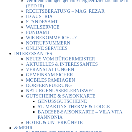
Veröffentlichungen gemäß Energieeffizienzrichtlinie III
(EED III)
RECHTSBERATUNG – MAG. REZAR
ID AUSTRIA
STANDESAMT
WAHLSERVICE
FUNDAMT
WIE BEKOMME ICH…?
NOTRUFNUMMERN
ONLINE SERVICES
INTERESSANTES
NEUES VOM BÜRGERMEISTER
AKTUELLES & INTERESSANTES
VERANSTALTUNGEN
GEMEINSAM SICHER
MOBILES PAMHAGEN
DORFERNEUERUNG
NATURGENUSSERLEBNISWEG
GUTSCHEINE & SAISONKARTE
GENUSSGUTSCHEINE
ST. MARTINS THERME & LODGE
BADESEE-SAISONKARTE – VILA VITA
PANNONIA
HOTEL & UNTERKÜNFTE
& MEHR