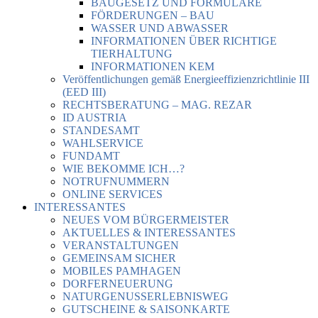
BAUGESETZ UND FORMULARE
FÖRDERUNGEN – BAU
WASSER UND ABWASSER
INFORMATIONEN ÜBER RICHTIGE
TIERHALTUNG
INFORMATIONEN KEM
Veröffentlichungen gemäß Energieeffizienzrichtlinie III
(EED III)
RECHTSBERATUNG – MAG. REZAR
ID AUSTRIA
STANDESAMT
WAHLSERVICE
FUNDAMT
WIE BEKOMME ICH…?
NOTRUFNUMMERN
ONLINE SERVICES
INTERESSANTES
NEUES VOM BÜRGERMEISTER
AKTUELLES & INTERESSANTES
VERANSTALTUNGEN
GEMEINSAM SICHER
MOBILES PAMHAGEN
DORFERNEUERUNG
NATURGENUSSERLEBNISWEG
GUTSCHEINE & SAISONKARTE