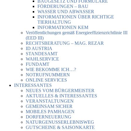
BAUGESETZ UND FORMULARE
FÖRDERUNGEN – BAU
WASSER UND ABWASSER
INFORMATIONEN ÜBER RICHTIGE
TIERHALTUNG
INFORMATIONEN KEM
Veröffentlichungen gemäß Energieeffizienzrichtlinie III
(EED III)
RECHTSBERATUNG – MAG. REZAR
ID AUSTRIA
STANDESAMT
WAHLSERVICE
FUNDAMT
WIE BEKOMME ICH…?
NOTRUFNUMMERN
ONLINE SERVICES
INTERESSANTES
NEUES VOM BÜRGERMEISTER
AKTUELLES & INTERESSANTES
VERANSTALTUNGEN
GEMEINSAM SICHER
MOBILES PAMHAGEN
DORFERNEUERUNG
NATURGENUSSERLEBNISWEG
GUTSCHEINE & SAISONKARTE