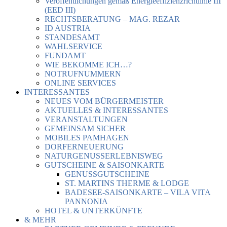
Veröffentlichungen gemäß Energieeffizienzrichtlinie III
(EED III)
RECHTSBERATUNG – MAG. REZAR
ID AUSTRIA
STANDESAMT
WAHLSERVICE
FUNDAMT
WIE BEKOMME ICH…?
NOTRUFNUMMERN
ONLINE SERVICES
INTERESSANTES
NEUES VOM BÜRGERMEISTER
AKTUELLES & INTERESSANTES
VERANSTALTUNGEN
GEMEINSAM SICHER
MOBILES PAMHAGEN
DORFERNEUERUNG
NATURGENUSSERLEBNISWEG
GUTSCHEINE & SAISONKARTE
GENUSSGUTSCHEINE
ST. MARTINS THERME & LODGE
BADESEE-SAISONKARTE – VILA VITA
PANNONIA
HOTEL & UNTERKÜNFTE
& MEHR