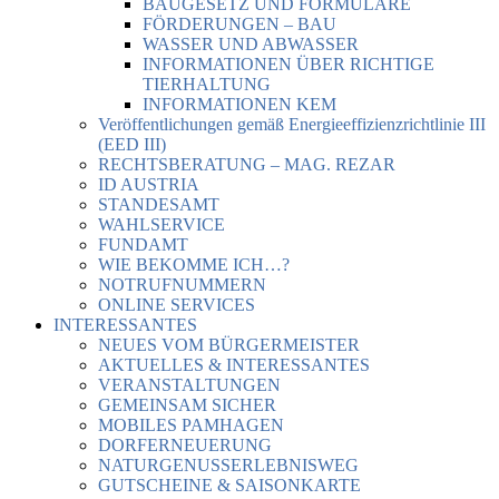
BAUGESETZ UND FORMULARE
FÖRDERUNGEN – BAU
WASSER UND ABWASSER
INFORMATIONEN ÜBER RICHTIGE
TIERHALTUNG
INFORMATIONEN KEM
Veröffentlichungen gemäß Energieeffizienzrichtlinie III
(EED III)
RECHTSBERATUNG – MAG. REZAR
ID AUSTRIA
STANDESAMT
WAHLSERVICE
FUNDAMT
WIE BEKOMME ICH…?
NOTRUFNUMMERN
ONLINE SERVICES
INTERESSANTES
NEUES VOM BÜRGERMEISTER
AKTUELLES & INTERESSANTES
VERANSTALTUNGEN
GEMEINSAM SICHER
MOBILES PAMHAGEN
DORFERNEUERUNG
NATURGENUSSERLEBNISWEG
GUTSCHEINE & SAISONKARTE