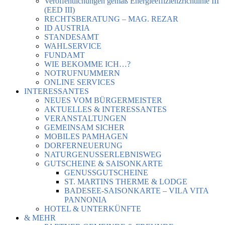
Veröffentlichungen gemäß Energieeffizienzrichtlinie III
(EED III)
RECHTSBERATUNG – MAG. REZAR
ID AUSTRIA
STANDESAMT
WAHLSERVICE
FUNDAMT
WIE BEKOMME ICH…?
NOTRUFNUMMERN
ONLINE SERVICES
INTERESSANTES
NEUES VOM BÜRGERMEISTER
AKTUELLES & INTERESSANTES
VERANSTALTUNGEN
GEMEINSAM SICHER
MOBILES PAMHAGEN
DORFERNEUERUNG
NATURGENUSSERLEBNISWEG
GUTSCHEINE & SAISONKARTE
GENUSSGUTSCHEINE
ST. MARTINS THERME & LODGE
BADESEE-SAISONKARTE – VILA VITA
PANNONIA
HOTEL & UNTERKÜNFTE
& MEHR