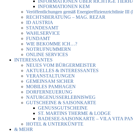
INFORMATIONEN ÜBER RICHTIGE TIER
INFORMATIONEN KEM
Veröffentlichungen gemäß Energieeffizienzrichtlinie III 
RECHTSBERATUNG – MAG. REZAR
ID AUSTRIA
STANDESAMT
WAHLSERVICE
FUNDAMT
WIE BEKOMME ICH…?
NOTRUFNUMMERN
ONLINE SERVICES
INTERESSANTES
NEUES VOM BÜRGERMEISTER
AKTUELLES & INTERESSANTES
VERANSTALTUNGEN
GEMEINSAM SICHER
MOBILES PAMHAGEN
DORFERNEUERUNG
NATURGENUSSERLEBNISWEG
GUTSCHEINE & SAISONKARTE
GENUSSGUTSCHEINE
ST. MARTINS THERME & LODGE
BADESEE-SAISONKARTE – VILA VITA PA
HOTEL & UNTERKÜNFTE
& MEHR