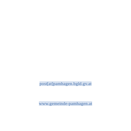
post[at]pamhagen.bgld.gv.at
www.gemeinde-pamhagen.at