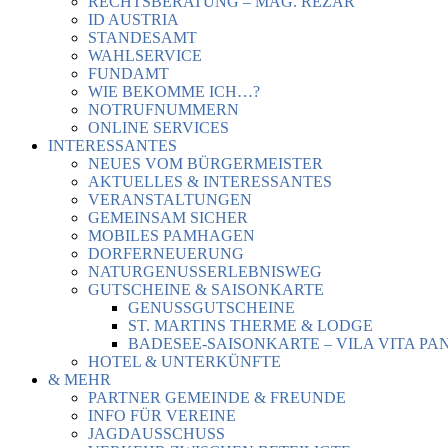
RECHTSBERATUNG – MAG. REZAR
ID AUSTRIA
STANDESAMT
WAHLSERVICE
FUNDAMT
WIE BEKOMME ICH…?
NOTRUFNUMMERN
ONLINE SERVICES
INTERESSANTES
NEUES VOM BÜRGERMEISTER
AKTUELLES & INTERESSANTES
VERANSTALTUNGEN
GEMEINSAM SICHER
MOBILES PAMHAGEN
DORFERNEUERUNG
NATURGENUSSERLEBNISWEG
GUTSCHEINE & SAISONKARTE
GENUSSGUTSCHEINE
ST. MARTINS THERME & LODGE
BADESEE-SAISONKARTE – VILA VITA PA
HOTEL & UNTERKÜNFTE
& MEHR
PARTNER GEMEINDE & FREUNDE
INFO FÜR VEREINE
JAGDAUSSCHUSS